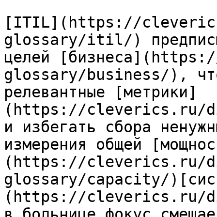
[ITIL](https://cleveric
glossary/itil/) предпис
целей [бизнеса](https:/
glossary/business/), чт
релевантные [метрики]
(https://cleverics.ru/d
и избегать сбора ненужн
измерения общей [мощнос
(https://cleverics.ru/d
glossary/capacity/)[сис
(https://cleverics.ru/d
в больнице фокус смещае