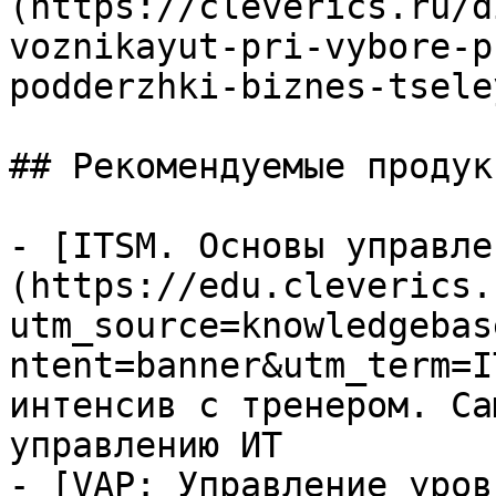
(https://cleverics.ru/d
voznikayut-pri-vybore-p
podderzhki-biznes-tseley
## Рекомендуемые продук
- [ITSM. Основы управле
(https://edu.cleverics.
utm_source=knowledgebas
ntent=banner&utm_term=I
интенсив с тренером. Са
управлению ИТ

- [VAP: Управление уров