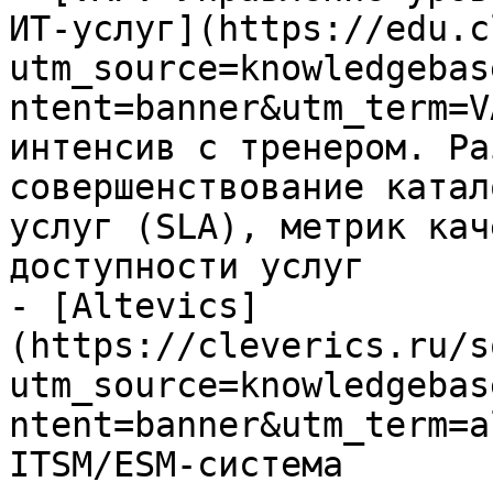
ИТ-услуг](https://edu.c
utm_source=knowledgebas
ntent=banner&utm_term=V
интенсив с тренером. Ра
совершенствование катал
услуг (SLA), метрик кач
доступности услуг

- [Altevics]
(https://cleverics.ru/s
utm_source=knowledgebas
ntent=banner&utm_term=a
ITSM/ESM-система