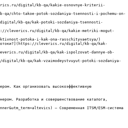
erics.ru/digital/kb-qa/kakie-osnovnye-kriterii-
b-qa/chto-takoe-potok-sozdaniya-tsennosti-i-pochemu-on-
digital/kb-qa/kak-potoki-sozdaniya-tsennosti-
://cleverics.ru/digital/kb-qa/kakie-metriki-mogut-
ktivnost-potoka-i-kak-ona-rasschityvaetsya/)

отоки?](https://cleverics.ru/digital/kb-qa/kak-
everics.ru/digital/kb-qa/kak-ispolzovat-dannye-ob-
/digital/kb-qa/kak-vzaimodeystvuyut-potoki-sozdaniya-
ером. Как организовать высокоэффективную 
нером. Разработка и совершенствование каталога, 
nner&utm_term=altevics) — Современная ITSM/ESM-система