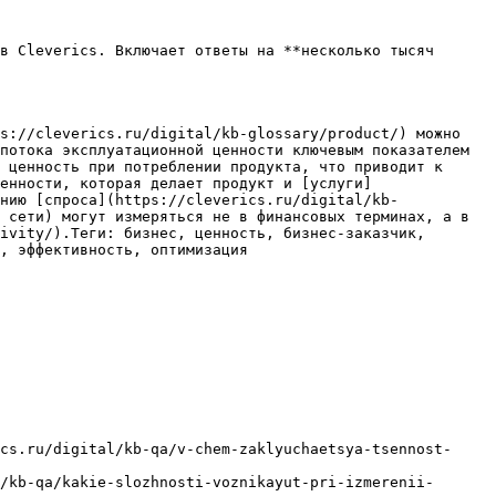
в Cleverics. Включает ответы на **несколько тысяч 
s://cleverics.ru/digital/kb-glossary/product/) можно 
потока эксплуатационной ценности ключевым показателем 
 ценность при потреблении продукта, что приводит к 
енности, которая делает продукт и [услуги]
нию [спроса](https://cleverics.ru/digital/kb-
 сети) могут измеряться не в финансовых терминах, а в 
ivity/).Теги: бизнес, ценность, бизнес-заказчик, 
, эффективность, оптимизация

cs.ru/digital/kb-qa/v-chem-zaklyuchaetsya-tsennost-
/kb-qa/kakie-slozhnosti-voznikayut-pri-izmerenii-