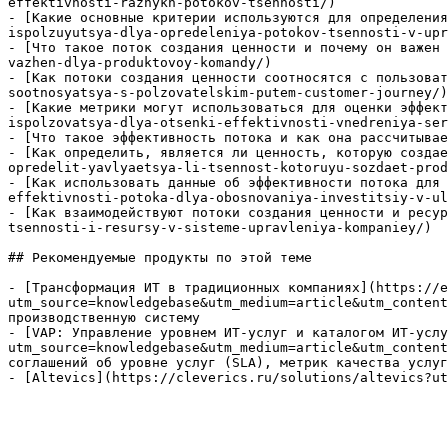
effektivnosti-raznykh-potokov-tsennosti/)

- [Какие основные критерии используются для определения
ispolzuyutsya-dlya-opredeleniya-potokov-tsennosti-v-upr
- [Что такое поток создания ценности и почему он важен 
vazhen-dlya-produktovoy-komandy/)

- [Как потоки создания ценности соотносятся с пользоват
sootnosyatsya-s-polzovatelskim-putem-customer-journey/)

- [Какие метрики могут использоваться для оценки эффект
ispolzovatsya-dlya-otsenki-effektivnosti-vnedreniya-ser
- [Что такое эффективность потока и как она рассчитывае
- [Как определить, является ли ценность, которую создае
opredelit-yavlyaetsya-li-tsennost-kotoruyu-sozdaet-prod
- [Как использовать данные об эффективности потока для 
effektivnosti-potoka-dlya-obosnovaniya-investitsiy-v-ul
- [Как взаимодействуют потоки создания ценности и ресур
tsennosti-i-resursy-v-sisteme-upravleniya-kompaniey/)

## Рекомендуемые продукты по этой теме

- [Трансформация ИТ в традиционных компаниях](https://e
utm_source=knowledgebase&utm_medium=article&utm_content
производственную систему

- [VAP: Управление уровнем ИТ-услуг и каталогом ИТ-услу
utm_source=knowledgebase&utm_medium=article&utm_content
соглашений об уровне услуг (SLA), метрик качества услуг
- [Altevics](https://cleverics.ru/solutions/altevics?ut