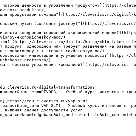
 потоков ценности в управлении продуктом?](https://clev
avlenii-produktom/)

для продуктовой команды?](https://cleverics.ru/digital/k
ельским путем (customer journey)?](https://cleverics.ru/
ивности внедрения сервисной экономической модели?](https
visnoy-ekonomicheskoy-mod/)

тся?](https://cleverics.ru/digital/kb-qa/chto-takoe-effe
т продукт, однородной или требует разделения на разные п
ukt-odnorodnoy-ili-trebuet-razdeleniya-na/)

обоснования инвестиций в улучшение процесса?](https://cl
uchshenie-protsessa/)

сы в системе управления компанией?](https://cleverics.ru
du.cleverics.ru/digital-transformation?
=banner&utm_term=DEVOPS) — Учебный курс: интенсив с трен
г](https://edu.cleverics.ru/vap-slm?
=banner&utm_term=VAP-SLM) — Учебный курс: интенсив с тре
, включая расчёт доступности услуг

m_source=knowledgebase&utm_medium=article&utm_content=ba