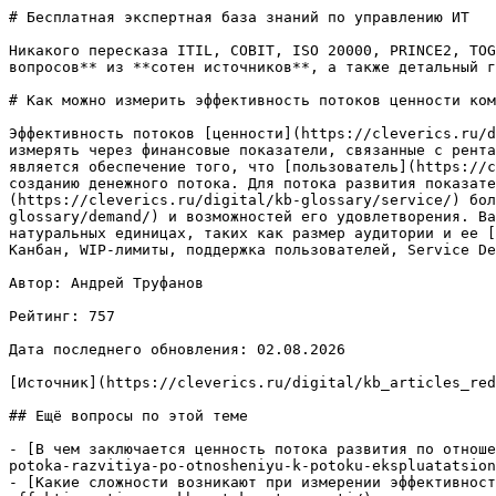
# Бесплатная экспертная база знаний по управлению ИТ

Никакого пересказа ITIL, COBIT, ISO 20000, PRINCE2, TOG
вопросов** из **сотен источников**, а также детальный г
# Как можно измерить эффективность потоков ценности ком
Эффективность потоков [ценности](https://cleverics.ru/d
измерять через финансовые показатели, связанные с рента
является обеспечение того, что [пользователь](https://c
созданию денежного потока. Для потока развития показате
(https://cleverics.ru/digital/kb-glossary/service/) бол
glossary/demand/) и возможностей его удовлетворения. Ва
натуральных единицах, таких как размер аудитории и ее [
Канбан, WIP-лимиты, поддержка пользователей, Service De
Автор: Андрей Труфанов

Рейтинг: 757

Дата последнего обновления: 02.08.2026

[Источник](https://cleverics.ru/digital/kb_articles_red
## Ещё вопросы по этой теме

- [В чем заключается ценность потока развития по отноше
potoka-razvitiya-po-otnosheniyu-k-potoku-ekspluatatsion
- [Какие сложности возникают при измерении эффективност