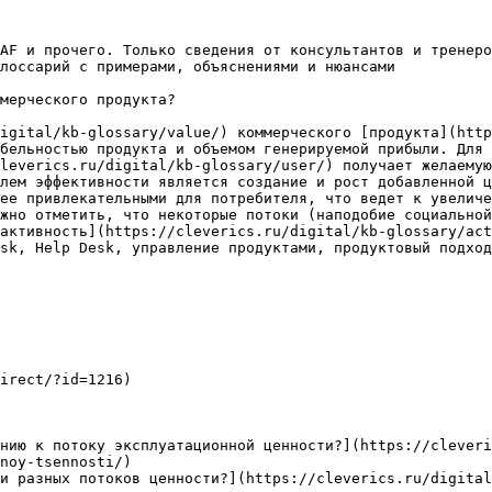
AF и прочего. Только сведения от консультантов и тренеро
лоссарий с примерами, объяснениями и нюансами

мерческого продукта?

igital/kb-glossary/value/) коммерческого [продукта](http
бельностью продукта и объемом генерируемой прибыли. Для 
leverics.ru/digital/kb-glossary/user/) получает желаемую
лем эффективности является создание и рост добавленной ц
ее привлекательными для потребителя, что ведет к увеличе
жно отметить, что некоторые потоки (наподобие социальной
активность](https://cleverics.ru/digital/kb-glossary/act
sk, Help Desk, управление продуктами, продуктовый подход
irect/?id=1216)

нию к потоку эксплуатационной ценности?](https://cleveri
noy-tsennosti/)

и разных потоков ценности?](https://cleverics.ru/digital