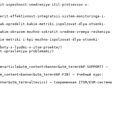
it-uspeshnost-vnedreniya-itil-protsessov-v-
erit-effektivnost-integratsii-sistem-monitoringa-i-
ak-opredelit-kakie-metriki-ispolzovat-dlya-otsenki-
akim-obrazom-mozhno-sokratit-srednee-vremya-resheniya-
ie-metriki-i-kpi-mozhno-ispolzovat-dlya-otsenki-
boty-s-lyudmi-v-itsm-proekte/)

t-upravleniya-problemami/)

m=article&utm_content=banner&utm_term=VAP-SUPPORT) — 
m_content=banner&utm_term=VAP-FIN) — Учебный курс: 
nner&utm_term=altevics) — Современная ITSM/ESM-система