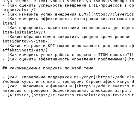
dlya-otsenki-effektivnosti-vnedreniya-iskusstvennogo-in
- [Как оценить успешность внедрения ITIL-процессов в ор
organizatsii/)

- [Как измерить успех внедрения ESM?](https://cleverics
- [Как измерить эффективность интеграции систем монитор
itsm/)

- [Как определить, какие метрики использовать для оценк
itsm-initsiativy/)

- [Каким образом можно сократить среднее время решения 
intsidentov-v-itsm/)

- [Какие метрики и KPI можно использовать для оценки эф
effektivnosti-esm/)

- [Как измерить успех работы с людьми в ITSM-проекте?](
- [Как оценить эффективность управления проблемами?](ht
## Рекомендуемые продукты по этой теме

- [VAP: Управление поддержкой ИТ-услуг](https://edu.cle
Учебный курс: интенсив с тренером. Строим эффективную И
- [VAP: Экономика и финансы ИТ](https://edu.cleverics.r
интенсив с тренером. Бюджетирование, аллокация затрат, 
- [Altevics](https://cleverics.ru/solutions/altevics?ut