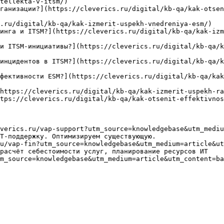
tellekta-v-itsm/)

ганизации?](https://cleverics.ru/digital/kb-qa/kak-otsen
.ru/digital/kb-qa/kak-izmerit-uspekh-vnedreniya-esm/)

инга и ITSM?](https://cleverics.ru/digital/kb-qa/kak-izm
и ITSM-инициативы?](https://cleverics.ru/digital/kb-qa/k
инцидентов в ITSM?](https://cleverics.ru/digital/kb-qa/k
фективности ESM?](https://cleverics.ru/digital/kb-qa/kak
https://cleverics.ru/digital/kb-qa/kak-izmerit-uspekh-ra
tps://cleverics.ru/digital/kb-qa/kak-otsenit-effektivnos
verics.ru/vap-support?utm_source=knowledgebase&utm_mediu
Т-поддержку. Оптимизируем существующую.

u/vap-fin?utm_source=knowledgebase&utm_medium=article&ut
расчёт себестоимости услуг, планирование ресурсов ИТ

m_source=knowledgebase&utm_medium=article&utm_content=ba