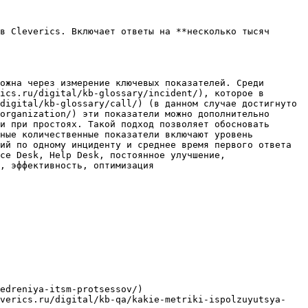
в Cleverics. Включает ответы на **несколько тысяч 
ожна через измерение ключевых показателей. Среди 
ics.ru/digital/kb-glossary/incident/), которое в 
digital/kb-glossary/call/) (в данном случае достигнуто 
organization/) эти показатели можно дополнительно 
и при простоях. Такой подход позволяет обосновать 
ные количественные показатели включают уровень 
ий по одному инциденту и среднее время первого ответа 
ce Desk, Help Desk, постоянное улучшение, 
, эффективность, оптимизация

edreniya-itsm-protsessov/)

everics.ru/digital/kb-qa/kakie-metriki-ispolzuyutsya-