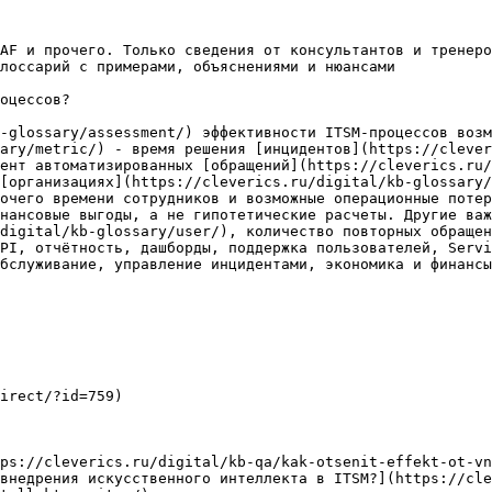
AF и прочего. Только сведения от консультантов и тренеро
лоссарий с примерами, объяснениями и нюансами

оцессов?

-glossary/assessment/) эффективности ITSM-процессов возм
ary/metric/) - время решения [инцидентов](https://clever
ент автоматизированных [обращений](https://cleverics.ru/
[организациях](https://cleverics.ru/digital/kb-glossary/
очего времени сотрудников и возможные операционные потер
нансовые выгоды, а не гипотетические расчеты. Другие важ
digital/kb-glossary/user/), количество повторных обращен
PI, отчётность, дашборды, поддержка пользователей, Servi
бслуживание, управление инцидентами, экономика и финансы
irect/?id=759)

ps://cleverics.ru/digital/kb-qa/kak-otsenit-effekt-ot-vn
внедрения искусственного интеллекта в ITSM?](https://cl