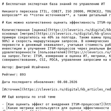
# Бесплатная экспертная база знаний по управлению ИТ

Никакого пересказа ITIL, COBIT, ISO 20000, PRINCE2, TOG
вопросов** из **сотен источников**, а также детальный г
# Как можно количественно оценить эффективность ITSM-пр
Количественная [оценка](https://cleverics.ru/digital/kb
основных [метрик](https://cleverics.ru/digital/kb-gloss
примере сократилось на 40% за полгода. Также важны проц
90%) и скорость маршрутизации запросов. В коммерческих 
перевести в денежный эквивалент, учитывая стоимость раб
инвестиции в улучшение ITSM-процессов через реальные фи
удовлетворенности [пользователей](https://cleverics.ru/
на запрос.Теги: ITSM, измерение и оценка ИТ, метрики, K
совершенствование, CSI, PDCA, управление запросами на о
Автор: Дмитрий Исайченко

Рейтинг: 893

Дата последнего обновления: 08.08.2026

[Источник](https://cleverics.ru/digital/kb_articles_red
## Ещё вопросы по этой теме

- [Как оценить эффект от внедрения ITSM-процессов?](htt
- [Какие метрики используются для оценки эффективности 