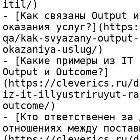
itil/)

- [Как связаны Output и
оказания услуг?](https:
qa/kak-svyazany-output-
okazaniya-uslug/)

- [Какие примеры из IT 
Output и Outcome?]
(https://cleverics.ru/d
iz-it-illyustriruyut-ra
outcome/)

- [Кто ответственен за 
отношениях между постав
(https://cleverics.ru/d