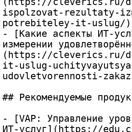
(https://cleverics.ru/d
ispolzovat-rezultaty-iz
potrebiteley-it-uslug/)

- [Какие аспекты ИТ-усл
измерении удовлетворённ
(https://cleverics.ru/d
it-uslug-uchityvayutsya
udovletvorennosti-zakaz
## Рекомендуемые продук
- [VAP: Управление уров
ИТ-услуг](https://edu.c