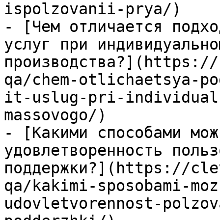
ispolzovanii-prya/)

- [Чем отличается подхо
услуг при индивидуально
производства?](https://
qa/chem-otlichaetsya-po
it-uslug-pri-individual
massovogo/)

- [Какими способами мож
удовлетворенность польз
поддержки?](https://cle
qa/kakimi-sposobami-moz
udovletvorennost-polzov