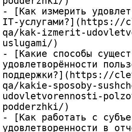
podderzhki/)

- [Как измерить удовлет
IT-услугами?](https://c
qa/kak-izmerit-udovletv
uslugami/)

- [Какие способы сущест
удовлетворённости польз
поддержки?](https://cle
qa/kakie-sposoby-sushch
udovletvorennosti-polzo
podderzhki/)

- [Как работать с субъе
удовлетворенности в отч