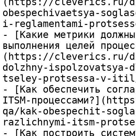
(https://cleverics.ru/d
obespechivaetsya-soglas
i-reglamentami-protsesso
- [Какие метрики должны
выполнения целей процес
(https://cleverics.ru/d
dolzhny-ispolzovatsya-d
tseley-protsessa-v-itil/
- [Как обеспечить согла
ITSM-процессами?](https
qa/kak-obespechit-sogla
razlichnymi-itsm-protse
- [Как построить систем