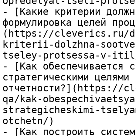
opredelyat-tseli-protse
- [Какие критерии должн
формулировка целей проц
(https://cleverics.ru/d
kriterii-dolzhna-sootve
tseley-protsessa-v-itil/
- [Как обеспечивается с
стратегическими целями 
отчетности?](https://cl
qa/kak-obespechivaetsya
strategicheskimi-tselya
otchetn/)

- [Как построить систем