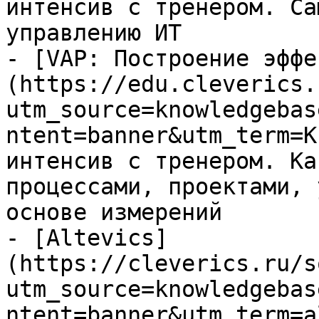
интенсив с тренером. Са
управлению ИТ

- [VAP: Построение эффе
(https://edu.cleverics.
utm_source=knowledgebas
ntent=banner&utm_term=K
интенсив с тренером. Ка
процессами, проектами, 
основе измерений

- [Altevics]
(https://cleverics.ru/s
utm_source=knowledgebas
ntent=banner&utm_term=a