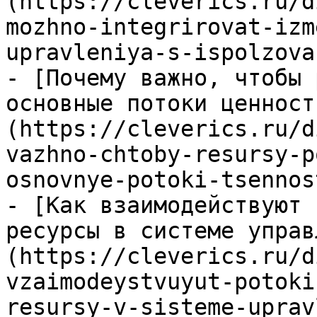
(https://cleverics.ru/d
mozhno-integrirovat-izm
upravleniya-s-ispolzova
- [Почему важно, чтобы 
основные потоки ценност
(https://cleverics.ru/d
vazhno-chtoby-resursy-p
osnovnye-potoki-tsennos
- [Как взаимодействуют 
ресурсы в системе управ
(https://cleverics.ru/d
vzaimodeystvuyut-potoki
resursy-v-sisteme-uprav