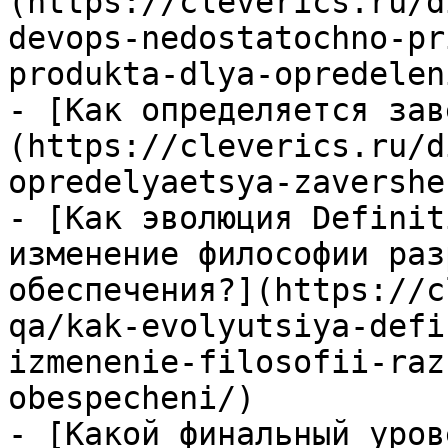
(https://cleverics.ru/d
devops-nedostatochno-pr
produkta-dlya-opredelen
- [Как определяется зав
(https://cleverics.ru/d
opredelyaetsya-zavershe
- [Как эволюция Definit
изменение философии раз
обеспечения?](https://c
qa/kak-evolyutsiya-defi
izmenenie-filosofii-raz
obespecheni/)

- [Какой финальный уров