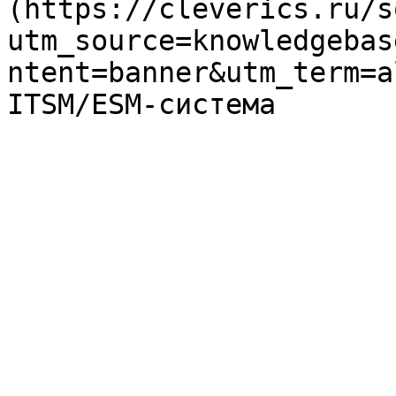
(https://cleverics.ru/s
utm_source=knowledgebas
ntent=banner&utm_term=a
ITSM/ESM-система