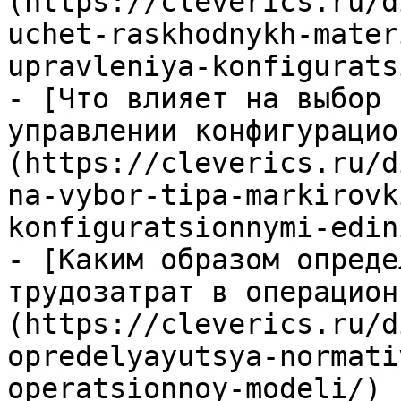
(https://cleverics.ru/d
uchet-raskhodnykh-mater
upravleniya-konfigurats
- [Что влияет на выбор 
управлении конфигурацио
(https://cleverics.ru/d
na-vybor-tipa-markirovk
konfiguratsionnymi-edin
- [Каким образом опреде
трудозатрат в операцион
(https://cleverics.ru/d
opredelyayutsya-normati
operatsionnoy-modeli/)
