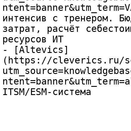
ntent=banner&utm_term=V
интенсив с тренером. Бю
затрат, расчёт себестои
ресурсов ИТ

- [Altevics]
(https://cleverics.ru/s
utm_source=knowledgebas
ntent=banner&utm_term=a
ITSM/ESM-система