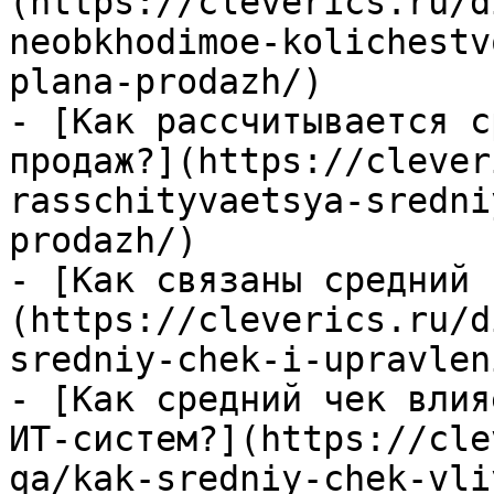
(https://cleverics.ru/d
neobkhodimoe-kolichestv
plana-prodazh/)

- [Как рассчитывается с
продаж?](https://clever
rasschityvaetsya-sredni
prodazh/)

- [Как связаны средний 
(https://cleverics.ru/d
sredniy-chek-i-upravlen
- [Как средний чек влия
ИТ-систем?](https://cle
qa/kak-sredniy-chek-vli