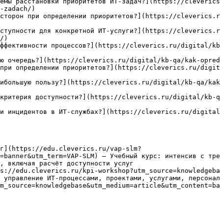
емы расстановки приоритетов ИТ-задач?](https://cleverics
-zadach/)

сторон при определении приоритетов?](https://cleverics.r
ступности для конкретной ИТ-услуги?](https://cleverics.
/)

ффективности процессов?](https://cleverics.ru/digital/kb
ю очередь?](https://cleverics.ru/digital/kb-qa/kak-opred
при определении приоритетов?](https://cleverics.ru/digit
ибольшую пользу?](https://cleverics.ru/digital/kb-qa/kak
критерия доступности?](https://cleverics.ru/digital/kb-
и инцидентов в ИТ-службах?](https://cleverics.ru/digital
г](https://edu.cleverics.ru/vap-slm?
=banner&utm_term=VAP-SLM) — Учебный курс: интенсив с тре
, включая расчёт доступности услуг

s://edu.cleverics.ru/kpi-workshop?utm_source=knowledgeba
 управление ИТ-процессами, проектами, услугами, персонал
m_source=knowledgebase&utm_medium=article&utm_content=ba