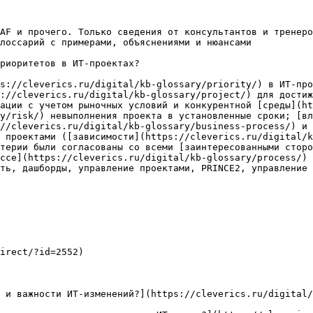
AF и прочего. Только сведения от консультантов и тренеро
лоссарий с примерами, объяснениями и нюансами

риоритетов в ИТ-проектах?

s://cleverics.ru/digital/kb-glossary/priority/) в ИТ-про
://cleverics.ru/digital/kb-glossary/project/) для достиж
ации с учетом рыночных условий и конкурентной [среды](ht
ry/risk/) невыполнения проекта в установленные сроки; [вл
//cleverics.ru/digital/kb-glossary/business-process/) и 
 проектами ([зависимости](https://cleverics.ru/digital/k
терии были согласованы со всеми [заинтересованными сторо
ссе](https://cleverics.ru/digital/kb-glossary/process/) 
ть, дашборды, управление проектами, PRINCE2, управление 
irect/?id=2552)

 и важности ИТ-изменений?](https://cleverics.ru/digital/