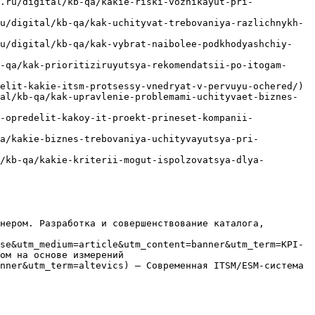
.ru/digital/kb-qa/kakie-riski-voznikayut-pri-
u/digital/kb-qa/kak-uchityvat-trebovaniya-razlichnykh-
ru/digital/kb-qa/kak-vybrat-naibolee-podkhodyashchiy-
-qa/kak-prioritiziruyutsya-rekomendatsii-po-itogam-
elit-kakie-itsm-protsessy-vnedryat-v-pervuyu-ochered/)

al/kb-qa/kak-upravlenie-problemami-uchityvaet-biznes-
-opredelit-kakoy-it-proekt-prineset-kompanii-
qa/kakie-biznes-trebovaniya-uchityvayutsya-pri-
/kb-qa/kakie-kriterii-mogut-ispolzovatsya-dlya-
нером. Разработка и совершенствование каталога, 
se&utm_medium=article&utm_content=banner&utm_term=KPI-
ом на основе измерений

nner&utm_term=altevics) — Современная ITSM/ESM-система