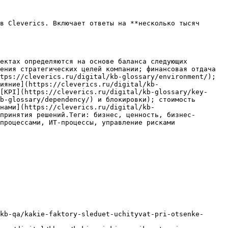
в Cleverics. Включает ответы на **несколько тысяч 
ектах определяются на основе баланса следующих 
ения стратегических целей компании; финансовая отдача 
tps://cleverics.ru/digital/kb-glossary/environment/); 
ияние](https://cleverics.ru/digital/kb-
[KPI](https://cleverics.ru/digital/kb-glossary/key-
b-glossary/dependency/) и блокировки); стоимость 
нами](https://cleverics.ru/digital/kb-
принятия решений.Теги: бизнес, ценность, бизнес-
процессами, ИТ-процессы, управление рисками

kb-qa/kakie-faktory-sleduet-uchityvat-pri-otsenke-