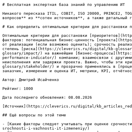
# Бесплатная экспертная база знаний по управлению ИТ

Никакого пересказа ITIL, COBIT, ISO 20000, PRINCE2, TOG
вопросов** из **сотен источников**, а также детальный г
# Как определить оптимальные критерии для расстановки п
Оптимальные критерии для расстановки [приоритетов](http
факторов: потенциальная бизнес-ценность [проекта](https
от реализации (если возможно оценить); срочность реализ
степень [риска](https://cleverics.ru/digital/kb-glossa
glossary/impact/) на важнейшие [бизнес-процессы](https:
performance-indicator/) компании; взаимосвязи с другими
неисполнения или задержки проекта. Важно, чтобы эти кри
glossary/stakeholder/) и прозрачно применялись в [проце
заказчик, измерение и оценка ИТ, метрики, KPI, отчётнос
Автор: Дмитрий Исайченко

Рейтинг: 1000

Дата последнего обновления: 08.08.2026

[Источник](https://cleverics.ru/digital/kb_articles_red
## Ещё вопросы по этой теме

- [Какие факторы следует учитывать при оценке срочности
srochnosti-i-vazhnosti-it-izmeneniy/)
