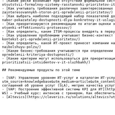
- [Какие риски возникают при отсутствии формальной сист
otsutstvii-formalnoy-sistemy-rasstanovki-prioritetov-it
- [Как учитывать требования различных заинтересованных 
zainteresovannykh-storon-pri-opredelenii-prioritetov/)

- [Как выбрать наиболее подходящий набор показателей до
nabor-pokazateley-dostupnosti-dlya-konkretnoy-it-uslugi
- [Как приоритизируются рекомендации по итогам оценки э
otsenki-effektivnosti-protsessov/)

- [Как определить, какие ITSM-процессы внедрять в перву
- [Как управление проблемами учитывает бизнес-контекст 
kontekst-pri-opredelenii-prioritetov/)

- [Как определить, какой ИТ-проект принесет компании на
naibolshuyu-polzu/)

- [Какие бизнес-требования учитываются при определении 
opredelenii-kriteriya-dostupnosti/)

- [Какие критерии могут использоваться для приоритизаци
prioritizatsii-intsidentov-v-it-sluzhbakh/)

## Рекомендуемые продукты по этой теме

- [VAP: Управление уровнем ИТ-услуг и каталогом ИТ-услу
utm_source=knowledgebase&utm_medium=article&utm_content
соглашений об уровне услуг (SLA), метрик качества услуг
- [VAP: Построение эффективной системы KPI для ИТ](http
WS) — Учебный курс: интенсив с тренером. Как обеспечить
- [Altevics](https://cleverics.ru/solutions/altevics?ut