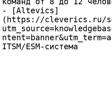
команд от 8 до 12 челове
- [Altevics]
(https://cleverics.ru/s
utm_source=knowledgebas
ntent=banner&utm_term=a
ITSM/ESM-система