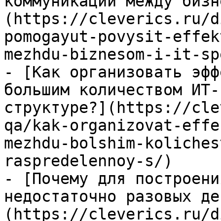
коммуникации между бизн
(https://cleverics.ru/d
pomogayut-povysit-effek
mezhdu-biznesom-i-it-sp
- [Как организовать эфф
большим количеством ИТ-
структуре?](https://cle
qa/kak-organizovat-effe
mezhdu-bolshim-koliches
raspredelennoy-s/)

- [Почему для построени
недостаточно разовых де
(https://cleverics.ru/d