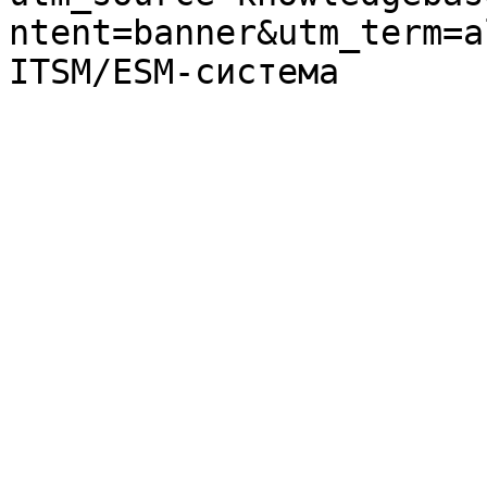
ntent=banner&utm_term=a
ITSM/ESM-система