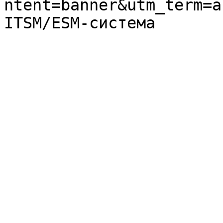
ntent=banner&utm_term=a
ITSM/ESM-система