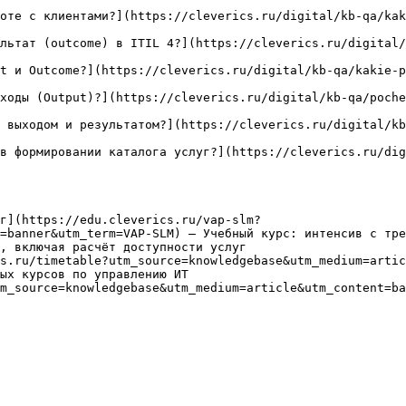
оте с клиентами?](https://cleverics.ru/digital/kb-qa/kak
льтат (outcome) в ITIL 4?](https://cleverics.ru/digital/
t и Outcome?](https://cleverics.ru/digital/kb-qa/kakie-p
ходы (Output)?](https://cleverics.ru/digital/kb-qa/poch
 выходом и результатом?](https://cleverics.ru/digital/kb
в формировании каталога услуг?](https://cleverics.ru/dig
г](https://edu.cleverics.ru/vap-slm?
=banner&utm_term=VAP-SLM) — Учебный курс: интенсив с тре
, включая расчёт доступности услуг

s.ru/timetable?utm_source=knowledgebase&utm_medium=artic
ых курсов по управлению ИТ

m_source=knowledgebase&utm_medium=article&utm_content=ba