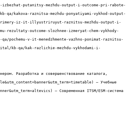
-izbezhat-putanitsy-mezhdu-output-i-outcome-pri-rabote-
kb-qa/kakova-raznitsa-mezhdu-ponyatiyami-vykhod-output-
rimery-iz-it-illyustriruyut-raznitsu-mezhdu-output-i-
emu-rezultaty-outcome-slozhnee-izmeryat-chem-vykhody-
-qa/pochemu-v-it-menedzhmente-vazhno-ponimat-raznitsu-
ital/kb-qa/kak-razlichie-mezhdu-vykhodami-i-
нером. Разработка и совершенствование каталога, 
le&utm_content=banner&utm_term=timetable) — Учебные 
nner&utm_term=altevics) — Современная ITSM/ESM-система