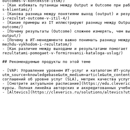
outcomes-v-kontekste-itsm/)

- [Как избежать путаницы между Output и Outcome при раб
s-klientami/)

- [Какова разница между понятиями выход (output) и резу
i-rezultat-outcome-v-itil-4/)

- [Какие примеры из IT иллюстрируют разницу между Outpu
outcome/)

- [Почему результаты (Outcome) сложнее измерять, чем вы
output/)

- [Почему в ИТ-менеджменте важно понимать разницу между
mezhdu-vykhodom-i-rezultatom/)

- [Как различие между выходами и результатами помогает 
rezultatami-pomogaet-v-formirovanii-kataloga-uslug/)

## Рекомендуемые продукты по этой теме

- [VAP: Управление уровнем ИТ-услуг и каталогом ИТ-услу
utm_source=knowledgebase&utm_medium=article&utm_content
соглашений об уровне услуг (SLA), метрик качества услуг
- [Смотрите актуальное расписание](https://edu.cleveric
курсы. Полная линейка авторских и аккредитованных учебн
- [Altevics](https://cleverics.ru/solutions/altevics?ut