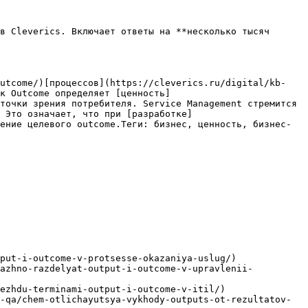
в Cleverics. Включает ответы на **несколько тысяч 
outcome/)[процессов](https://cleverics.ru/digital/kb-
к Outcome определяет [ценность]
точки зрения потребителя. Service Management стремится 
 Это означает, что при [разработке]
ение целевого outcome.Теги: бизнес, ценность, бизнес-
put-i-outcome-v-protsesse-okazaniya-uslug/)

vazhno-razdelyat-output-i-outcome-v-upravlenii-
ezhdu-terminami-output-i-outcome-v-itil/)

-qa/chem-otlichayutsya-vykhody-outputs-ot-rezultatov-