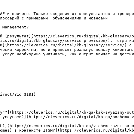
AF и прочего. Только сведения от консультантов и тренеро
лоссарий с примерами, объяснениями и нюансами

 Management?

й [результат](https://cleverics.ru/digital/kb-glossary/
ics.ru/digital/kb-glossary/service-provision/), тогда ка
и](https://cleverics.ru/digital/kb-glossary/service/) с 
чески корректны, но и приносят реальную пользу клиентам.
 услуг необходимо учитывать, как output влияет на достиж
irect/?id=3181)

уг?](https://cleverics.ru/digital/kb-qa/kak-svyazany-out
 услугами?](https://cleverics.ru/digital/kb-qa/pochemu-
L?](https://cleverics.ru/digital/kb-qa/v-chem-raznitsa-m
omes) в контексте ITSM?](https://cleverics.ru/digital/kb