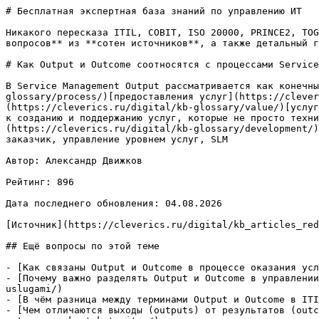
# Бесплатная экспертная база знаний по управлению ИТ

Никакого пересказа ITIL, COBIT, ISO 20000, PRINCE2, TOG
вопросов** из **сотен источников**, а также детальный г
# Как Output и Outcome соотносятся с процессами Service
В Service Management Output рассматривается как конечны
glossary/process/)[предоставления услуг](https://clever
(https://cleverics.ru/digital/kb-glossary/value/)[услуг
к созданию и поддержанию услуг, которые не просто техни
(https://cleverics.ru/digital/kb-glossary/development/)
заказчик, управление уровнем услуг, SLM

Автор: Александр Движков

Рейтинг: 896

Дата последнего обновления: 04.08.2026

[Источник](https://cleverics.ru/digital/kb_articles_red
## Ещё вопросы по этой теме

- [Как связаны Output и Outcome в процессе оказания усл
- [Почему важно разделять Output и Outcome в управлении
uslugami/)

- [В чём разница между терминами Output и Outcome в ITI
- [Чем отличаются выходы (outputs) от результатов (outc