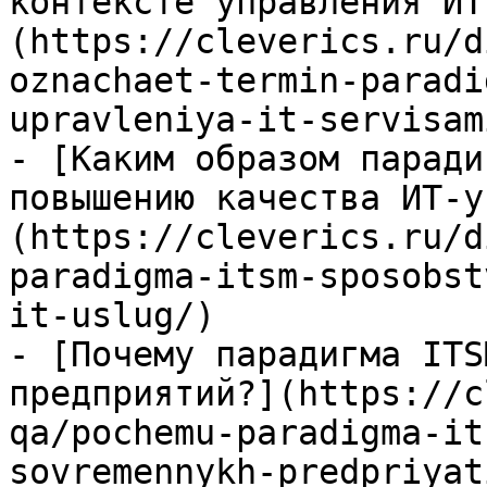
контексте управления ИТ
(https://cleverics.ru/d
oznachaet-termin-paradi
upravleniya-it-servisami
- [Каким образом паради
повышению качества ИТ-у
(https://cleverics.ru/d
paradigma-itsm-sposobst
it-uslug/)

- [Почему парадигма ITS
предприятий?](https://c
qa/pochemu-paradigma-it
sovremennykh-predpriyati