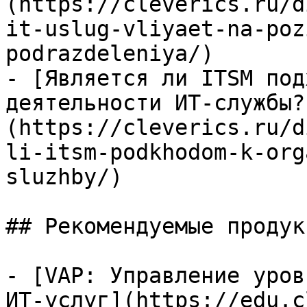
(https://cleverics.ru/d
it-uslug-vliyaet-na-poz
podrazdeleniya/)

- [Является ли ITSM под
деятельности ИТ-службы?
(https://cleverics.ru/d
li-itsm-podkhodom-k-org
sluzhby/)

## Рекомендуемые продук
- [VAP: Управление уров
ИТ-услуг](https://edu.c