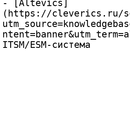
- [Altevics]
(https://cleverics.ru/s
utm_source=knowledgebas
ntent=banner&utm_term=a
ITSM/ESM-система