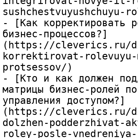
integrirovat-novye-it-r
sushchestvuyushchuyu-ro
- [Как корректировать р
бизнес-процессов?]
(https://cleverics.ru/d
korrektirovat-rolevuyu-
protsessov/)

- [Кто и как должен под
матрицы бизнес-ролей по
управления доступом?]
(https://cleverics.ru/d
dolzhen-podderzhivat-ak
roley-posle-vnedreniya-