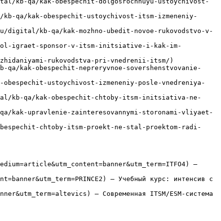
tal/kb-qa/kak-obespechit-dolgosrochnuyu-ustoychivost-
/kb-qa/kak-obespechit-ustoychivost-itsm-izmeneniy-
u/digital/kb-qa/kak-mozhno-ubedit-novoe-rukovodstvo-v-
rol-igraet-sponsor-v-itsm-initsiative-i-kak-im-
zhidaniyami-rukovodstva-pri-vnedrenii-itsm/)

b-qa/kak-obespechit-nepreryvnoe-sovershenstvovanie-
k-obespechit-ustoychivost-izmeneniy-posle-vnedreniya-
al/kb-qa/kak-obespechit-chtoby-itsm-initsiativa-ne-
qa/kak-upravlenie-zainteresovannymi-storonami-vliyaet-
bespechit-chtoby-itsm-proekt-ne-stal-proektom-radi-
edium=article&utm_content=banner&utm_term=ITFO4) — 
nt=banner&utm_term=PRINCE2) — Учебный курс: интенсив с 
nner&utm_term=altevics) — Современная ITSM/ESM-система