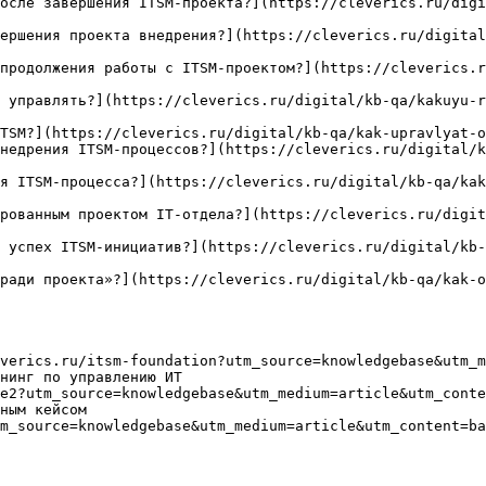
осле завершения ITSM-проекта?](https://cleverics.ru/digi
ершения проекта внедрения?](https://cleverics.ru/digital
продолжения работы с ITSM-проектом?](https://cleverics.r
 управлять?](https://cleverics.ru/digital/kb-qa/kakuyu-
TSM?](https://cleverics.ru/digital/kb-qa/kak-upravlyat-o
недрения ITSM-процессов?](https://cleverics.ru/digital/k
я ITSM-процесса?](https://cleverics.ru/digital/kb-qa/ka
рованным проектом IT-отдела?](https://cleverics.ru/digit
 успех ITSM-инициатив?](https://cleverics.ru/digital/kb-
ради проекта»?](https://cleverics.ru/digital/kb-qa/kak-o
verics.ru/itsm-foundation?utm_source=knowledgebase&utm_m
нинг по управлению ИТ

e2?utm_source=knowledgebase&utm_medium=article&utm_conte
ным кейсом

m_source=knowledgebase&utm_medium=article&utm_content=ba