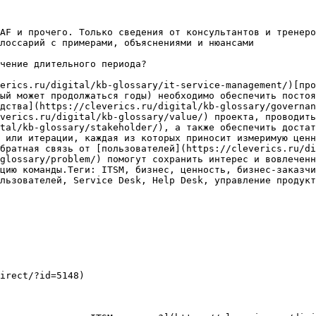
AF и прочего. Только сведения от консультантов и тренеро
лоссарий с примерами, объяснениями и нюансами

чение длительного периода?

erics.ru/digital/kb-glossary/it-service-management/)[про
ый может продолжаться годы) необходимо обеспечить постоя
дства](https://cleverics.ru/digital/kb-glossary/governan
verics.ru/digital/kb-glossary/value/) проекта, проводить
tal/kb-glossary/stakeholder/), а также обеспечить достат
 или итерации, каждая из которых приносит измеримую ценн
братная связь от [пользователей](https://cleverics.ru/di
glossary/problem/) помогут сохранить интерес и вовлеченн
цию команды.Теги: ITSM, бизнес, ценность, бизнес-заказчи
льзователей, Service Desk, Help Desk, управление продукт
irect/?id=5148)
