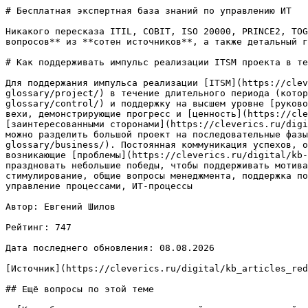
# Бесплатная экспертная база знаний по управлению ИТ

Никакого пересказа ITIL, COBIT, ISO 20000, PRINCE2, TOG
вопросов** из **сотен источников**, а также детальный г
# Как поддерживать импульс реализации ITSM проекта в те
Для поддержания импульса реализации [ITSM](https://clev
glossary/project/) в течение длительного периода (котор
glossary/control/) и поддержку на высшем уровне [руково
вехи, демонстрирующие прогресс и [ценность](https://cle
[заинтересованными сторонами](https://cleverics.ru/digi
можно разделить большой проект на последовательные фазы
glossary/business/). Постоянная коммуникация успехов, о
возникающие [проблемы](https://cleverics.ru/digital/kb-
праздновать небольшие победы, чтобы поддерживать мотива
стимулирование, общие вопросы менеджмента, поддержка по
управление процессами, ИТ-процессы

Автор: Евгений Шилов

Рейтинг: 747

Дата последнего обновления: 08.08.2026

[Источник](https://cleverics.ru/digital/kb_articles_red
## Ещё вопросы по этой теме
