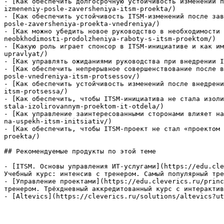
- [Как обеспечить долгосрочную устойчивость изменений п
izmeneniy-posle-zaversheniya-itsm-proekta/)

- [Как обеспечить устойчивость ITSM-изменений после зав
posle-zaversheniya-proekta-vnedreniya/)

- [Как можно убедить новое руководство в необходимости 
neobkhodimosti-prodolzheniya-raboty-s-itsm-proektom/)

- [Какую роль играет спонсор в ITSM-инициативе и как им
upravlyat/)

- [Как управлять ожиданиями руководства при внедрении I
- [Как обеспечить непрерывное совершенствование после в
posle-vnedreniya-itsm-protsessov/)

- [Как обеспечить устойчивость изменений после внедрени
itsm-protsessa/)

- [Как обеспечить, чтобы ITSM-инициатива не стала изоли
stala-izolirovannym-proektom-it-otdela/)

- [Как управление заинтересованными сторонами влияет на
na-uspekh-itsm-initsiativ/)

- [Как обеспечить, чтобы ITSM-проект не стал «проектом 
proekta/)

## Рекомендуемые продукты по этой теме

- [ITSM. Основы управления ИТ-услугами](https://edu.cle
Учебный курс: интенсив с тренером. Самый популярный тре
- [Управление проектами](https://edu.cleverics.ru/princ
тренером. Трёхдневный аккредитованный курс с интерактив
- [Altevics](https://cleverics.ru/solutions/altevics?ut