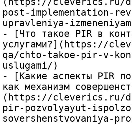
(https://cleverics.ru/d
post-implementation-rev
upravleniya-izmeneniyam
- [Что такое PIR в конт
услугами?](https://clev
qa/chto-takoe-pir-v-kon
uslugami/)

- [Какие аспекты PIR по
как механизм совершенст
(https://cleverics.ru/d
pir-pozvolyayut-ispolzo
sovershenstvovaniya-pro