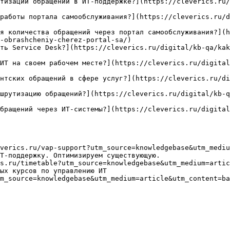
тизации обращений в ИТ-поддержке?](https://cleverics.ru/
работы портала самообслуживания?](https://cleverics.ru/d
я количества обращений через портал самообслуживания?](h
-obrashcheniy-cherez-portal-sa/)

ть Service Desk?](https://cleverics.ru/digital/kb-qa/kak
ИТ на своем рабочем месте?](https://cleverics.ru/digital
нтских обращений в сфере услуг?](https://cleverics.ru/di
шрутизацию обращений?](https://cleverics.ru/digital/kb-q
бращений через ИТ-системы?](https://cleverics.ru/digital
verics.ru/vap-support?utm_source=knowledgebase&utm_mediu
Т-поддержку. Оптимизируем существующую.

s.ru/timetable?utm_source=knowledgebase&utm_medium=artic
ых курсов по управлению ИТ

m_source=knowledgebase&utm_medium=article&utm_content=ba