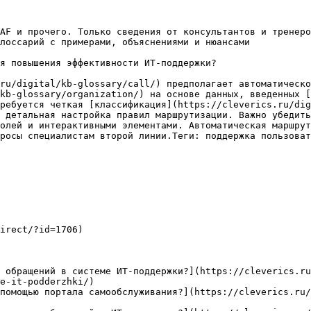
AF и прочего. Только сведения от консультантов и тренеро
лоссарий с примерами, объяснениями и нюансами

я повышения эффективности ИТ-поддержки?

ru/digital/kb-glossary/call/) предполагает автоматическо
kb-glossary/organization/) на основе данных, введенных [
ребуется четкая [классификация](https://cleverics.ru/dig
 детальная настройка правил маршрутизации. Важно убедить
олей и интерактивными элементами. Автоматическая маршрут
росы специалистам второй линии.Теги: поддержка пользоват
irect/?id=1706)

 обращений в системе ИТ-поддержки?](https://cleverics.ru
e-it-podderzhki/)

помощью портала самообслуживания?](https://cleverics.ru/