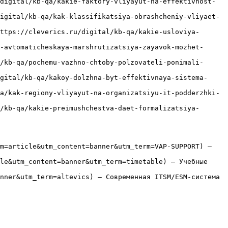
digital/kb-qa/kakie-faktory-vliyayut-na-effektivnost-
igital/kb-qa/kak-klassifikatsiya-obrashcheniy-vliyaet-
ttps://cleverics.ru/digital/kb-qa/kakie-usloviya-
-avtomaticheskaya-marshrutizatsiya-zayavok-mozhet-
/kb-qa/pochemu-vazhno-chtoby-polzovateli-ponimali-
gital/kb-qa/kakoy-dolzhna-byt-effektivnaya-sistema-
a/kak-regiony-vliyayut-na-organizatsiyu-it-podderzhki-
/kb-qa/kakie-preimushchestva-daet-formalizatsiya-
m=article&utm_content=banner&utm_term=VAP-SUPPORT) — 
le&utm_content=banner&utm_term=timetable) — Учебные 
nner&utm_term=altevics) — Современная ITSM/ESM-система