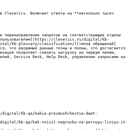
в Cleverics. Включает ответы на **несколько тысяч 
е перенаправление запросов на соответствующие отделы 
пользователем](https://cleverics.ru/digital/kb-
ital/kb-glossary/classification/)[типов обращений]
ся, что вводимые данные точны и полны, что достигается 
изация позволяет снизить нагрузку на первую линию, 
елей, Service Desk, Help Desk, управление запросами на 
/digital/kb-qa/kakie-preimushchestva-daet-
digital/kb-qa/kak-snizit-nagruzku-na-pervuyu-liniyu-it-