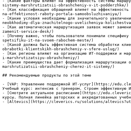
- [Какие факторы влияют на эффективность системы маршру
sistemy-marshrutizatsii-obrashcheniy-v-it-podderzhke/)

- [Как классификация обращений влияет на эффективность 
na-effektivnost-raboty-portala-samoobsluzhivaniya/)

- [Какие условия необходимы для значительного увеличени
neobkhodimy-dlya-znachitelnogo-uvelicheniya-kolichestva
- [Как автоматическая маршрутизация заявок может замени
zamenit-service-desk/)

- [Почему важно, чтобы пользователи понимали специфику 
spetsifiku-it-na-svoem-rabochem-meste/)

- [Какой должна быть эффективная система обработки клие
obrabotki-klientskikh-obrashcheniy-v-sfere-uslug/)

- [Как регионы влияют на организацию ИТ-поддержки и мар
i-marshrutizatsiyu-obrashcheniy/)

- [Какие преимущества дает формализация маршрутизации о
marshrutizatsii-obrashcheniy-cherez-it-sistemy/)

## Рекомендуемые продукты по этой теме

- [VAP: Управление поддержкой ИТ-услуг](https://edu.cle
Учебный курс: интенсив с тренером. Строим эффективную И
- [Смотрите актуальное расписание](https://edu.cleveric
курсы. Полная линейка авторских и аккредитованных учебн
- [Altevics](https://cleverics.ru/solutions/altevics?ut