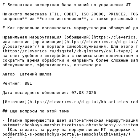
# Бесплатная экспертная база знаний по управлению ИТ

Никакого пересказа ITIL, COBIT, ISO 20000, PRINCE2, TOG
вопросов** из **сотен источников**, а также детальный г
# Как правильно организовать маршрутизацию обращений дл
Правильная маршрутизация [обращений](https://cleverics.
или внешние [организации](https://cleverics.ru/digital/
glossary/user/) в портале самообслуживания. Для этого т
(https://cleverics.ru/digital/kb-glossary/call-type/) и
за счет удобного интерфейса с минимальным количеством п
сократить время обработки и направить более сложные зап
обслуживание, эффективность, оптимизация

Автор: Евгений Шилов

Рейтинг: 881

Дата последнего обновления: 07.08.2026

[Источник](https://cleverics.ru/digital/kb_articles_red
## Ещё вопросы по этой теме

- [Какие преимущества дает автоматическая маршрутизация
avtomaticheskaya-marshrutizatsiya-obrashcheniy-v-sistem
- [Как снизить нагрузку на первую линию ИТ-поддержки с 
podderzhki-s-pomoshchyu-portala-samoobsluzhivaniya/)
