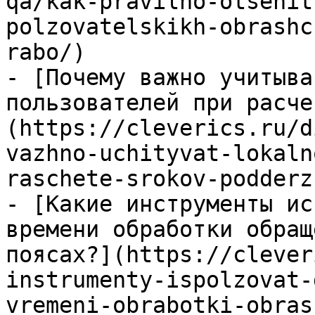
qa/kak-pravilno-otsenit
polzovatelskikh-obrashc
rabo/)

- [Почему важно учитыва
пользователей при расче
(https://cleverics.ru/d
vazhno-uchityvat-lokaln
raschete-srokov-podderz
- [Какие инструменты ис
времени обработки обращ
поясах?](https://clever
instrumenty-ispolzovat-
vremeni-obrabotki-obras