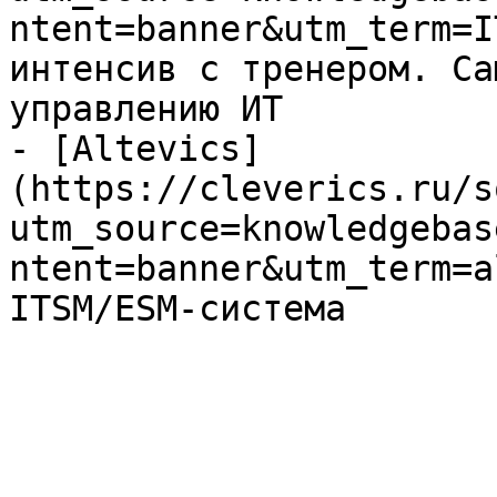
ntent=banner&utm_term=I
интенсив с тренером. Са
управлению ИТ

- [Altevics]
(https://cleverics.ru/s
utm_source=knowledgebas
ntent=banner&utm_term=a
ITSM/ESM-система