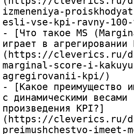
(https://cleverics.ru/d
izmeneniya-proiskhodyat
esli-vse-kpi-ravny-100-
- [Что такое MS (Margin
играет в агрегировании 
(https://cleverics.ru/d
marginal-score-i-kakuyu
agregirovanii-kpi/)

- [Какое преимущество и
с динамическими весами 
произведения KPI?]
(https://cleverics.ru/d
preimushchestvo-imeet-m