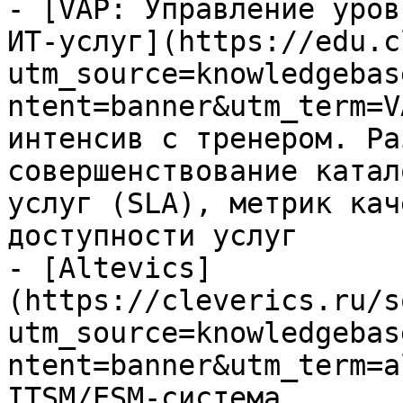
- [VAP: Управление уров
ИТ-услуг](https://edu.c
utm_source=knowledgebas
ntent=banner&utm_term=V
интенсив с тренером. Ра
совершенствование катал
услуг (SLA), метрик кач
доступности услуг

- [Altevics]
(https://cleverics.ru/s
utm_source=knowledgebas
ntent=banner&utm_term=a
ITSM/ESM-система