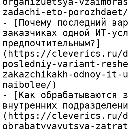
organizuetsya-vzaimoras
zadachi-eto-porozhdaet/)
- [Почему последний вар
заказчиках одной ИТ-усл
предпочтительным?]
(https://cleverics.ru/d
posledniy-variant-reshe
zakazchikakh-odnoy-it-u
naibolee/)

- [Как обрабатываются з
внутренних подразделени
(https://cleverics.ru/d
obrabatyvayutsya-zatrat