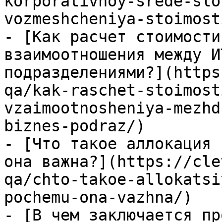
korporativnoy-srede-slo
vozmeshcheniya-stoimost
- [Как расчет стоимости
взаимоотношения между И
подразделениями?](https
qa/kak-raschet-stoimost
vzaimootnosheniya-mezhd
biznes-podraz/)

- [Что такое аллокация 
она важна?](https://cle
qa/chto-takoe-allokatsi
pochemu-ona-vazhna/)

- [В чем заключается пр