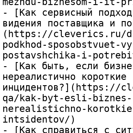
mezhdu-biznesom-i-it-pr
- [Как сервисный подход
видения поставщика и по
(https://cleverics.ru/d
podkhod-sposobstvuet-vy
postavshchika-i-potrebi
- [Как быть, если бизне
нереалистично короткие 
инцидентов?](https://cl
qa/kak-byt-esli-biznes-
nerealistichno-korotkie
intsidentov/)

- [Как справиться с сит