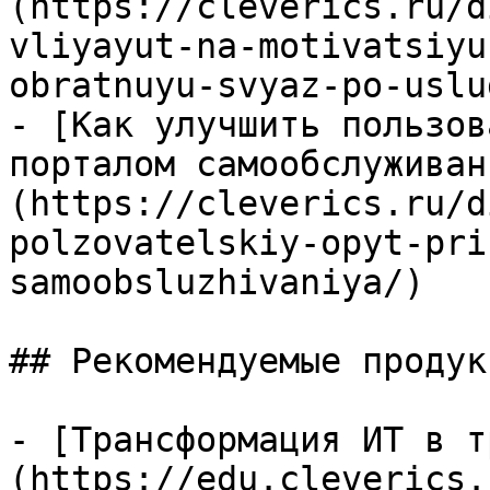
(https://cleverics.ru/d
vliyayut-na-motivatsiyu
obratnuyu-svyaz-po-uslug
- [Как улучшить пользов
порталом самообслуживан
(https://cleverics.ru/d
polzovatelskiy-opyt-pri
samoobsluzhivaniya/)

## Рекомендуемые продук
- [Трансформация ИТ в т
(https://edu.cleverics.