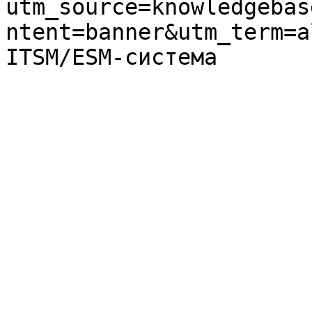
utm_source=knowledgebas
ntent=banner&utm_term=a
ITSM/ESM-система