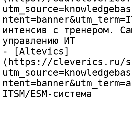
utm_source=knowledgebas
ntent=banner&utm_term=I
интенсив с тренером. Са
управлению ИТ

- [Altevics]
(https://cleverics.ru/s
utm_source=knowledgebas
ntent=banner&utm_term=a
ITSM/ESM-система