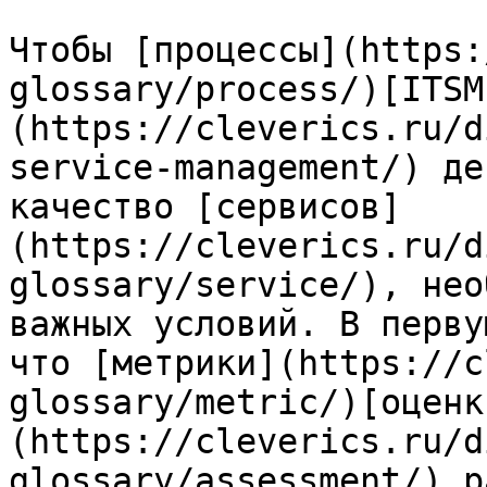
Чтобы [процессы](https:
glossary/process/)[ITSM
(https://cleverics.ru/d
service-management/) де
качество [сервисов]
(https://cleverics.ru/d
glossary/service/), нео
важных условий. В перву
что [метрики](https://c
glossary/metric/)[оценк
(https://cleverics.ru/d
glossary/assessment/) р