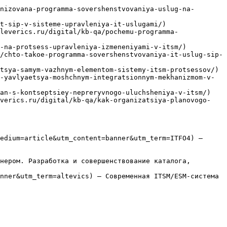
nizovana-programma-sovershenstvovaniya-uslug-na-
t-sip-v-sisteme-upravleniya-it-uslugami/)

leverics.ru/digital/kb-qa/pochemu-programma-
-na-protsess-upravleniya-izmeneniyami-v-itsm/)

/chto-takoe-programma-sovershenstvovaniya-it-uslug-sip-
tsya-samym-vazhnym-elementom-sistemy-itsm-protsessov/)

-yavlyaetsya-moshchnym-integratsionnym-mekhanizmom-v-
an-s-kontseptsiey-nepreryvnogo-uluchsheniya-v-itsm/)

everics.ru/digital/kb-qa/kak-organizatsiya-planovogo-
edium=article&utm_content=banner&utm_term=ITFO4) — 
нером. Разработка и совершенствование каталога, 
nner&utm_term=altevics) — Современная ITSM/ESM-система