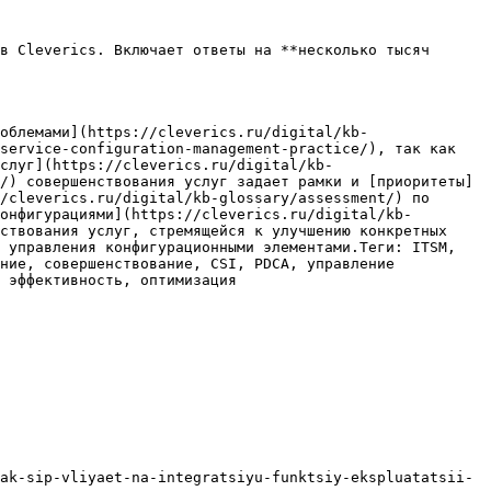
в Cleverics. Включает ответы на **несколько тысяч 
облемами](https://cleverics.ru/digital/kb-
service-configuration-management-practice/), так как 
слуг](https://cleverics.ru/digital/kb-
/) совершенствования услуг задает рамки и [приоритеты]
/cleverics.ru/digital/kb-glossary/assessment/) по 
онфигурациями](https://cleverics.ru/digital/kb-
ствования услуг, стремящейся к улучшению конкретных 
 управления конфигурационными элементами.Теги: ITSM, 
ние, совершенствование, CSI, PDCA, управление 
 эффективность, оптимизация

ak-sip-vliyaet-na-integratsiyu-funktsiy-ekspluatatsii-