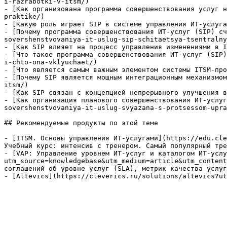
i-razrabotki-v-itsm/)

- [Как организована программа совершенствования услуг н
praktike/)

- [Какую роль играет SIP в системе управления ИТ-услуга
- [Почему программа совершенствования ИТ-услуг (SIP) сч
sovershenstvovaniya-it-uslug-sip-schitaetsya-tsentralny
- [Как SIP влияет на процесс управления изменениями в I
- [Что такое программа совершенствования ИТ-услуг (SIP)
i-chto-ona-vklyuchaet/)

- [Что является самым важным элементом системы ITSM-про
- [Почему SIP является мощным интеграционным механизмом
itsm/)

- [Как SIP связан с концепцией непрерывного улучшения в
- [Как организация планового совершенствования ИТ-услуг
sovershenstvovaniya-it-uslug-svyazana-s-protsessom-upra
## Рекомендуемые продукты по этой теме

- [ITSM. Основы управления ИТ-услугами](https://edu.cle
Учебный курс: интенсив с тренером. Самый популярный тре
- [VAP: Управление уровнем ИТ-услуг и каталогом ИТ-услу
utm_source=knowledgebase&utm_medium=article&utm_content
соглашений об уровне услуг (SLA), метрик качества услуг
- [Altevics](https://cleverics.ru/solutions/altevics?ut