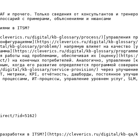
AF и прочего. Только сведения от консультантов и тренеро
лоссарий с примерами, объяснениями и нюансами

иями в ITSM?

cleverics.ru/digital/kb-glossary/process/)[управления пр
онфигурациями](https://cleverics.ru/digital/kb-glossary/
tal/kb-glossary/problem/) напрямую влияет на качество [у
амма](https://cleverics.ru/digital/kb-glossary/programme
я работы над проблемами, обеспечивая их [оценку](https:/
ct/) на конечных потребителей. Аналогично, управление [к
ным, когда его развитие определяется программой совершен
/digital/kb-glossary/service-provision/) через улучшение
Т, метрики, KPI, отчётность, дашборды, постоянное улучше
 процессами, ИТ-процессы, управление уровнем услуг, SLM,
irect/?id=5162)

разработки в ITSM?](https://cleverics.ru/digital/kb-qa/k