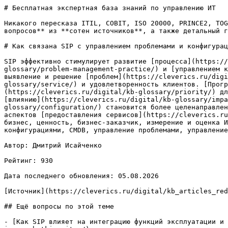
# Бесплатная экспертная база знаний по управлению ИТ

Никакого пересказа ITIL, COBIT, ISO 20000, PRINCE2, TOG
вопросов** из **сотен источников**, а также детальный г
# Как связана SIP с управлением проблемами и конфигурац
SIP эффективно стимулирует развитие [процесса](https://
glossary/problem-management-practice/) и [управлением к
выявление и решение [проблем](https://cleverics.ru/digi
glossary/service/) и удовлетворенность клиентов. [Прогр
(https://cleverics.ru/digital/kb-glossary/priority/) дл
[влиянию](https://cleverics.ru/digital/kb-glossary/impa
glossary/configuration/) становится более целенаправлен
аспектов [предоставления сервисов](https://cleverics.ru
бизнес, ценность, бизнес-заказчик, измерение и оценка И
конфигурациями, CMDB, управление проблемами, управление
Автор: Дмитрий Исайченко

Рейтинг: 930

Дата последнего обновления: 05.08.2026

[Источник](https://cleverics.ru/digital/kb_articles_red
## Ещё вопросы по этой теме

- [Как SIP влияет на интеграцию функций эксплуатации и 