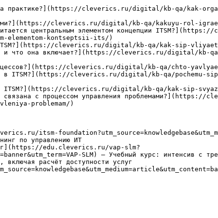
а практике?](https://cleverics.ru/digital/kb-qa/kak-orga
ми?](https://cleverics.ru/digital/kb-qa/kakuyu-rol-igrae
итается центральным элементом концепции ITSM?](https://c
m-elementom-kontseptsii-its/)

TSM?](https://cleverics.ru/digital/kb-qa/kak-sip-vliyaet
 и что она включает?](https://cleverics.ru/digital/kb-qa
цессов?](https://cleverics.ru/digital/kb-qa/chto-yavlyae
 в ITSM?](https://cleverics.ru/digital/kb-qa/pochemu-sip
 ITSM?](https://cleverics.ru/digital/kb-qa/kak-sip-svyaz
 связана с процессом управления проблемами?](https://cl
vleniya-problemam/)

verics.ru/itsm-foundation?utm_source=knowledgebase&utm_m
нинг по управлению ИТ

г](https://edu.cleverics.ru/vap-slm?
=banner&utm_term=VAP-SLM) — Учебный курс: интенсив с тре
, включая расчёт доступности услуг

m_source=knowledgebase&utm_medium=article&utm_content=ba