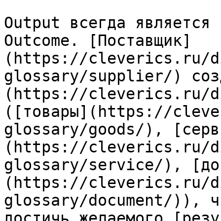
Output всегда является 
Outcome. [Поставщик]
(https://cleverics.ru/d
glossary/supplier/) соз
(https://cleverics.ru/d
([товары](https://cleve
glossary/goods/), [серв
(https://cleverics.ru/d
glossary/service/), [до
(https://cleverics.ru/d
glossary/document/)), ч
достичь желаемого [резу