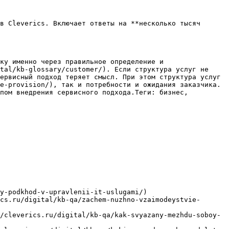
в Cleverics. Включает ответы на **несколько тысяч 
ку именно через правильное определение и 
tal/kb-glossary/customer/). Если структура услуг не 
ервисный подход теряет смысл. При этом структура услуг 
e-provision/), так и потребности и ожидания заказчика. 
пом внедрения сервисного подхода.Теги: бизнес, 
y-podkhod-v-upravlenii-it-uslugami/)

cs.ru/digital/kb-qa/zachem-nuzhno-vzaimodeystvie-
/cleverics.ru/digital/kb-qa/kak-svyazany-mezhdu-soboy-