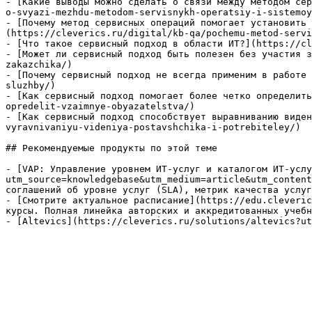
- [Какие выводы можно сделать о связи между методом сер
o-svyazi-mezhdu-metodom-servisnykh-operatsiy-i-sistemoy
- [Почему метод сервисных операций помогает установить 
(https://cleverics.ru/digital/kb-qa/pochemu-metod-servi
- [Что такое сервисный подход в области ИТ?](https://cl
- [Может ли сервисный подход быть полезен без участия з
zakazchika/)

- [Почему сервисный подход не всегда применим в работе 
sluzhby/)

- [Как сервисный подход помогает более четко определить
opredelit-vzaimnye-obyazatelstva/)

- [Как сервисный подход способствует выравниванию виден
vyravnivaniyu-videniya-postavshchika-i-potrebiteley/)

## Рекомендуемые продукты по этой теме

- [VAP: Управление уровнем ИТ-услуг и каталогом ИТ-услу
utm_source=knowledgebase&utm_medium=article&utm_content
соглашений об уровне услуг (SLA), метрик качества услуг
- [Смотрите актуальное расписание](https://edu.cleveric
курсы. Полная линейка авторских и аккредитованных учебн
- [Altevics](https://cleverics.ru/solutions/altevics?ut