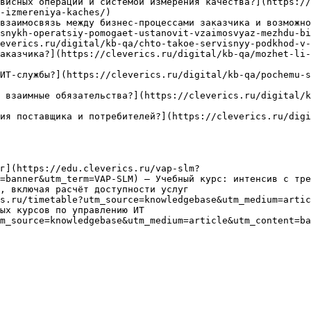
висных операций и системой измерения качества?](https://
-izmereniya-kaches/)

взаимосвязь между бизнес-процессами заказчика и возможно
snykh-operatsiy-pomogaet-ustanovit-vzaimosvyaz-mezhdu-bi
everics.ru/digital/kb-qa/chto-takoe-servisnyy-podkhod-v-
аказчика?](https://cleverics.ru/digital/kb-qa/mozhet-li-
ИТ-службы?](https://cleverics.ru/digital/kb-qa/pochemu-s
 взаимные обязательства?](https://cleverics.ru/digital/k
ия поставщика и потребителей?](https://cleverics.ru/digi
г](https://edu.cleverics.ru/vap-slm?
=banner&utm_term=VAP-SLM) — Учебный курс: интенсив с тре
, включая расчёт доступности услуг

s.ru/timetable?utm_source=knowledgebase&utm_medium=artic
ых курсов по управлению ИТ

m_source=knowledgebase&utm_medium=article&utm_content=ba