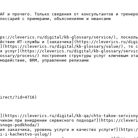
AF и прочего. Только сведения от консультантов и тренеро
лоссарий с примерами, объяснениями и нюансами

ps://cleverics.ru/digital/kb-glossary/service/), посколь
йствие ИТ-службы и [заказчика](https://cleverics.ru/digi
](https://cleverics.ru/digital/kb-glossary/value/), то с
я услуг](https://cleverics.ru/digital/kb-glossary/servic
ossary/process/) построения структуры услуг ключевым эта
модействие, BRM, управление релизами

irect/?id=4716)

](https://cleverics.ru/digital/kb-qa/chto-takoe-servisny
чиком при внедрении сервисного подхода?](https://cleveri
snogo-podkhoda/)

ия заказчика, уровень услуги и качество услуги?](https:/
i-i-kachestvo-uslug/)
