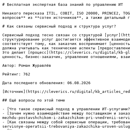
# Бесплатная экспертная база знаний по управлению ИТ

Никакого пересказа ITIL, COBIT, ISO 20000, PRINCE2, TOG
вопросов** из **сотен источников**, а также детальный г
# Как связаны сервисный подход и структура услуг?

Сервисный подход тесно связан со структурой [услуг](htt
структурирование услуг достигается эффективное взаимоде
соответствует тому, как заказчик воспринимает [ценность
должна учитывать как технические аспекты [предоставлени
Это делает [процесс](https://cleverics.ru/digital/kb-gl
ценность, бизнес-заказчик, управление отношениями, взаи
Автор: Роман Журавлёв

Рейтинг: 762

Дата последнего обновления: 06.08.2026

[Источник](https://cleverics.ru/digital/kb_articles_red
## Ещё вопросы по этой теме

- [Что такое сервисный подход в управлении ИТ-услугами?
- [Зачем нужно взаимодействие между поставщиком и заказ
mezhdu-postavshchikom-i-zakazchikom-pri-vnedrenii-servi
- [Как связаны между собой сервисные операции, требован
servisnye-operatsii-trebovaniya-zakazchika-uroven-uslug