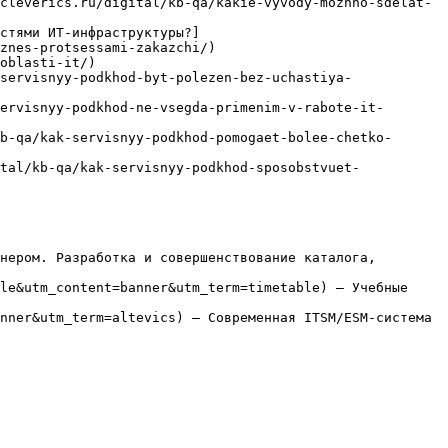
cleverics.ru/digital/kb-qa/kakie-vyvody-mozhno-sdelat-
стями ИТ-инфраструктуры?]
znes-protsessami-zakazchi/)

oblasti-it/)

servisnyy-podkhod-byt-polezen-bez-uchastiya-
ervisnyy-podkhod-ne-vsegda-primenim-v-rabote-it-
b-qa/kak-servisnyy-podkhod-pomogaet-bolee-chetko-
tal/kb-qa/kak-servisnyy-podkhod-sposobstvuet-
нером. Разработка и совершенствование каталога, 
le&utm_content=banner&utm_term=timetable) — Учебные 
nner&utm_term=altevics) — Современная ITSM/ESM-система