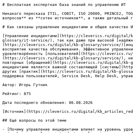
# Бесплатная экспертная база знаний по управлению ИТ

Никакого пересказа ITIL, COBIT, ISO 20000, PRINCE2, TOG
вопросов** из **сотен источников**, а также детальный г
# Как связаны управление инцидентами и общее качество И
[Управление инцидентами](https://cleverics.ru/digital/k
glossary/it-service/), так как даже при высокой [надёжн
(https://cleverics.ru/digital/kb-glossary/service/)[инц
восприятие качества обслуживания. Эффективное управлени
удовлетворённость [пользователей](https://cleverics.ru/
(https://cleverics.ru/digital/kb-glossary/service/), не
повторных [обращений](https://cleverics.ru/digital/kb-g
инцидентами является важной составляющей [системы](http
других [практик](https://cleverics.ru/digital/kb-glossa
поддержка пользователей, Service Desk, Help Desk, управ
Автор: Игорь Гутник

Рейтинг: 875

Дата последнего обновления: 06.08.2026

[Источник](https://cleverics.ru/digital/kb_articles_red
## Ещё вопросы по этой теме

- [Почему управление инцидентами влияет на уровень удов