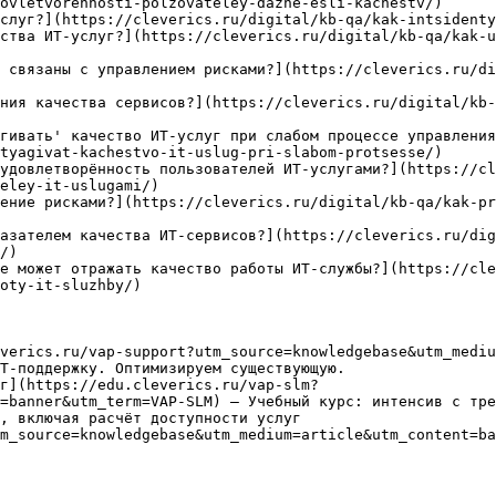
ovletvorennosti-polzovateley-dazhe-esli-kachestv/)

слуг?](https://cleverics.ru/digital/kb-qa/kak-intsidenty
ства ИТ-услуг?](https://cleverics.ru/digital/kb-qa/kak-u
 связаны с управлением рисками?](https://cleverics.ru/di
ния качества сервисов?](https://cleverics.ru/digital/kb-
гивать' качество ИТ-услуг при слабом процессе управления
tyagivat-kachestvo-it-uslug-pri-slabom-protsesse/)

удовлетворённость пользователей ИТ-услугами?](https://cl
eley-it-uslugami/)

ение рисками?](https://cleverics.ru/digital/kb-qa/kak-pr
азателем качества ИТ-сервисов?](https://cleverics.ru/di
/)

е может отражать качество работы ИТ-службы?](https://cle
oty-it-sluzhby/)

verics.ru/vap-support?utm_source=knowledgebase&utm_mediu
Т-поддержку. Оптимизируем существующую.

г](https://edu.cleverics.ru/vap-slm?
=banner&utm_term=VAP-SLM) — Учебный курс: интенсив с тре
, включая расчёт доступности услуг

m_source=knowledgebase&utm_medium=article&utm_content=ba