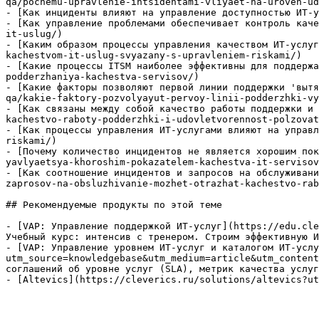
qa/pochemu-upravlenie-intsidentami-vliyaet-na-uroven-ud
- [Как инциденты влияют на управление доступностью ИТ-у
- [Как управление проблемами обеспечивает контроль каче
it-uslug/)

- [Каким образом процессы управления качеством ИТ-услуг
kachestvom-it-uslug-svyazany-s-upravleniem-riskami/)

- [Какие процессы ITSM наиболее эффективны для поддержа
podderzhaniya-kachestva-servisov/)

- [Какие факторы позволяют первой линии поддержки 'вытя
qa/kakie-faktory-pozvolyayut-pervoy-linii-podderzhki-vy
- [Как связаны между собой качество работы поддержки и 
kachestvo-raboty-podderzhki-i-udovletvorennost-polzovat
- [Как процессы управления ИТ-услугами влияют на управл
riskami/)

- [Почему количество инцидентов не является хорошим пок
yavlyaetsya-khoroshim-pokazatelem-kachestva-it-servisov
- [Как соотношение инцидентов и запросов на обслуживани
zaprosov-na-obsluzhivanie-mozhet-otrazhat-kachestvo-rab
## Рекомендуемые продукты по этой теме

- [VAP: Управление поддержкой ИТ-услуг](https://edu.cle
Учебный курс: интенсив с тренером. Строим эффективную И
- [VAP: Управление уровнем ИТ-услуг и каталогом ИТ-услу
utm_source=knowledgebase&utm_medium=article&utm_content
соглашений об уровне услуг (SLA), метрик качества услуг
- [Altevics](https://cleverics.ru/solutions/altevics?ut