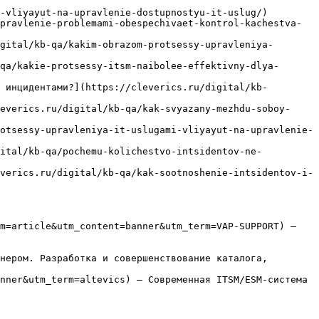
-vliyayut-na-upravlenie-dostupnostyu-it-uslug/)

pravlenie-problemami-obespechivaet-kontrol-kachestva-
gital/kb-qa/kakim-obrazom-protsessy-upravleniya-
qa/kakie-protsessy-itsm-naibolee-effektivny-dlya-
 инцидентами?](https://cleverics.ru/digital/kb-
everics.ru/digital/kb-qa/kak-svyazany-mezhdu-soboy-
otsessy-upravleniya-it-uslugami-vliyayut-na-upravlenie-
gital/kb-qa/pochemu-kolichestvo-intsidentov-ne-
verics.ru/digital/kb-qa/kak-sootnoshenie-intsidentov-i-
m=article&utm_content=banner&utm_term=VAP-SUPPORT) — 
нером. Разработка и совершенствование каталога, 
nner&utm_term=altevics) — Современная ITSM/ESM-система