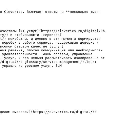
в Cleverics. Включает ответы на **несколько тысяч 
качеством [ИТ-услуг](https://cleverics.ru/digital/kb-
ty/) и стабильности [сервисов]
t/) неизбежны, и именно в эти моменты формируется 
 перебои в работе сервиса, поддерживая доверие и 
ысоком базовом качестве [услуг]
емя решения, плохая коммуникация или необходимость 
 удовлетворённости. Таким образом, управление 
Т-услуг, и его нельзя рассматривать изолированно от 
/digital/kb-glossary/service-management/).Теги: 
 управление уровнем услуг, SLM

целом высокое?](https://cleverics.ru/digital/kb-