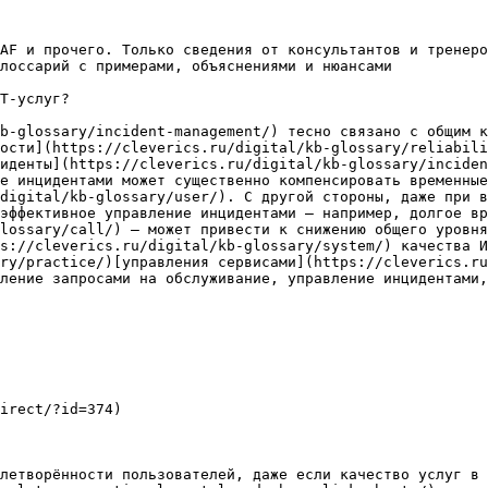
AF и прочего. Только сведения от консультантов и тренеро
лоссарий с примерами, объяснениями и нюансами

Т-услуг?

b-glossary/incident-management/) тесно связано с общим 
ости](https://cleverics.ru/digital/kb-glossary/reliabili
иденты](https://cleverics.ru/digital/kb-glossary/inciden
е инцидентами может существенно компенсировать временные
digital/kb-glossary/user/). С другой стороны, даже при в
эффективное управление инцидентами — например, долгое вр
lossary/call/) — может привести к снижению общего уровня
s://cleverics.ru/digital/kb-glossary/system/) качества И
ry/practice/)[управления сервисами](https://cleverics.ru
ление запросами на обслуживание, управление инцидентами,
irect/?id=374)

летворённости пользователей, даже если качество услуг в 