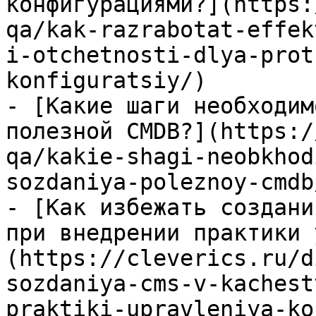
конфигурациями?](https:
qa/kak-razrabotat-effek
i-otchetnosti-dlya-prot
konfiguratsiy/)

- [Какие шаги необходим
полезной CMDB?](https:/
qa/kakie-shagi-neobkhod
sozdaniya-poleznoy-cmdb/
- [Как избежать создани
при внедрении практики 
(https://cleverics.ru/d
sozdaniya-cms-v-kachest
praktiki-upravleniya-ko