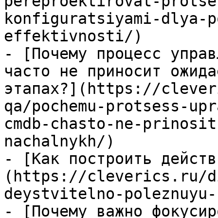
pereproektirovat-protse
konfiguratsiyami-dlya-p
effektivnosti/)

- [Почему процесс управ
часто не приносит ожида
этапах?](https://clever
qa/pochemu-protsess-upr
cmdb-chasto-ne-prinosit
nachalnykh/)

- [Как построить действ
(https://cleverics.ru/d
deystvitelno-poleznuyu-
- [Почему важно фокусир