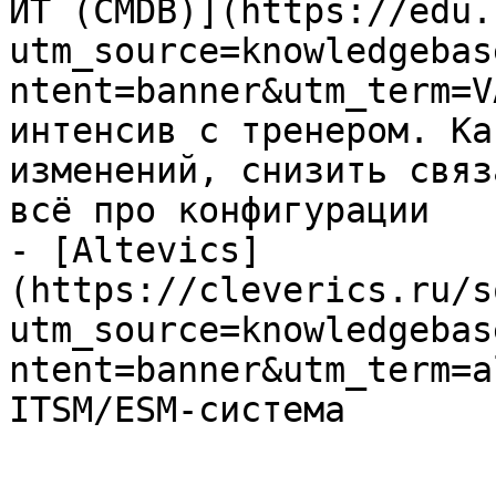
ИТ (CMDB)](https://edu.
utm_source=knowledgebas
ntent=banner&utm_term=V
интенсив с тренером. Ка
изменений, снизить связ
всё про конфигурации

- [Altevics]
(https://cleverics.ru/s
utm_source=knowledgebas
ntent=banner&utm_term=a
ITSM/ESM-система