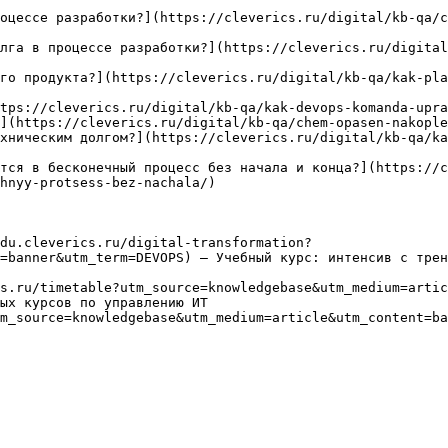
оцессе разработки?](https://cleverics.ru/digital/kb-qa/c
лга в процессе разработки?](https://cleverics.ru/digita
го продукта?](https://cleverics.ru/digital/kb-qa/kak-pla
tps://cleverics.ru/digital/kb-qa/kak-devops-komanda-upra
](https://cleverics.ru/digital/kb-qa/chem-opasen-nakople
хническим долгом?](https://cleverics.ru/digital/kb-qa/ka
тся в бесконечный процесс без начала и конца?](https://c
hnyy-protsess-bez-nachala/)

du.cleverics.ru/digital-transformation?
=banner&utm_term=DEVOPS) — Учебный курс: интенсив с трен
s.ru/timetable?utm_source=knowledgebase&utm_medium=artic
ых курсов по управлению ИТ

m_source=knowledgebase&utm_medium=article&utm_content=ba