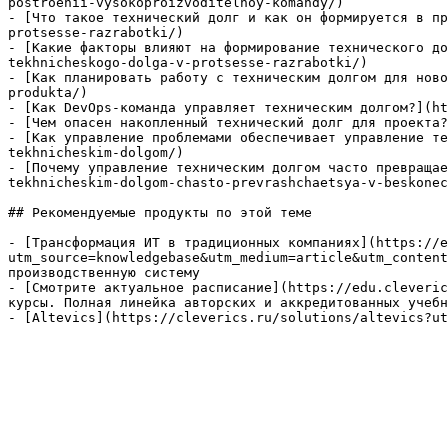
postroenii-vysokoproizvoditelnoy-komandy/)

- [Что такое технический долг и как он формируется в пр
protsesse-razrabotki/)

- [Какие факторы влияют на формирование технического до
tekhnicheskogo-dolga-v-protsesse-razrabotki/)

- [Как планировать работу с техническим долгом для ново
produkta/)

- [Как DevOps-команда управляет техническим долгом?](ht
- [Чем опасен накопленный технический долг для проекта?
- [Как управление проблемами обеспечивает управление те
tekhnicheskim-dolgom/)

- [Почему управление техническим долгом часто превращае
tekhnicheskim-dolgom-chasto-prevrashchaetsya-v-beskonec
## Рекомендуемые продукты по этой теме

- [Трансформация ИТ в традиционных компаниях](https://e
utm_source=knowledgebase&utm_medium=article&utm_content
производственную систему

- [Смотрите актуальное расписание](https://edu.cleveric
курсы. Полная линейка авторских и аккредитованных учебн
- [Altevics](https://cleverics.ru/solutions/altevics?ut