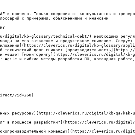
AF и прочего. Только сведения от консультантов и тренеро
лоссарий с примерами, объяснениями и нюансами

и?

u/digital/kb-glossary/technical-debt/) необходимо регуля
манды на его выявление и продуктивное снижение. Следует 
иложений](https://cleverics.ru/digital/kb-glossary/appli
й технический долг снижает [производительность](https://
и мешает [мониторингу](https://cleverics.ru/digital/kb-g
: Agile и гибкие методы разработки ПО, командная работа,
irect/?id=260)

нных ресурсов?](https://cleverics.ru/digital/kb-qa/kak-u
лг в процессе разработки?](https://cleverics.ru/digital/
окопроизводительной команды?](https://cleverics.ru/digit