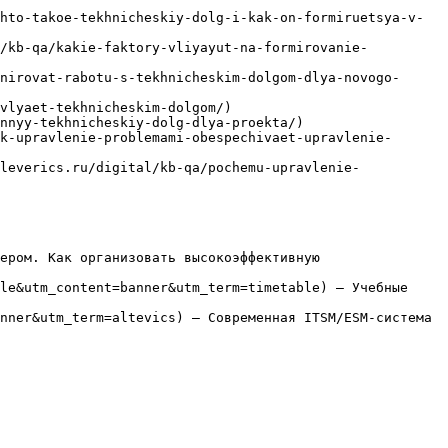
hto-takoe-tekhnicheskiy-dolg-i-kak-on-formiruetsya-v-
l/kb-qa/kakie-faktory-vliyayut-na-formirovanie-
nirovat-rabotu-s-tekhnicheskim-dolgom-dlya-novogo-
vlyaet-tekhnicheskim-dolgom/)

nnyy-tekhnicheskiy-dolg-dlya-proekta/)

k-upravlenie-problemami-obespechivaet-upravlenie-
leverics.ru/digital/kb-qa/pochemu-upravlenie-
ером. Как организовать высокоэффективную 
le&utm_content=banner&utm_term=timetable) — Учебные 
nner&utm_term=altevics) — Современная ITSM/ESM-система