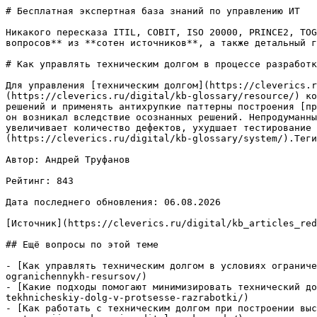
# Бесплатная экспертная база знаний по управлению ИТ

Никакого пересказа ITIL, COBIT, ISO 20000, PRINCE2, TOG
вопросов** из **сотен источников**, а также детальный г
# Как управлять техническим долгом в процессе разработк
Для управления [техническим долгом](https://cleverics.r
(https://cleverics.ru/digital/kb-glossary/resource/) ко
решений и применять антихрупкие паттерны построения [пр
он возникал вследствие осознанных решений. Непродуманны
увеличивает количество дефектов, ухудшает тестирование 
(https://cleverics.ru/digital/kb-glossary/system/).Теги
Автор: Андрей Труфанов

Рейтинг: 843

Дата последнего обновления: 06.08.2026

[Источник](https://cleverics.ru/digital/kb_articles_red
## Ещё вопросы по этой теме

- [Как управлять техническим долгом в условиях ограниче
ogranichennykh-resursov/)

- [Какие подходы помогают минимизировать технический до
tekhnicheskiy-dolg-v-protsesse-razrabotki/)

- [Как работать с техническим долгом при построении выс