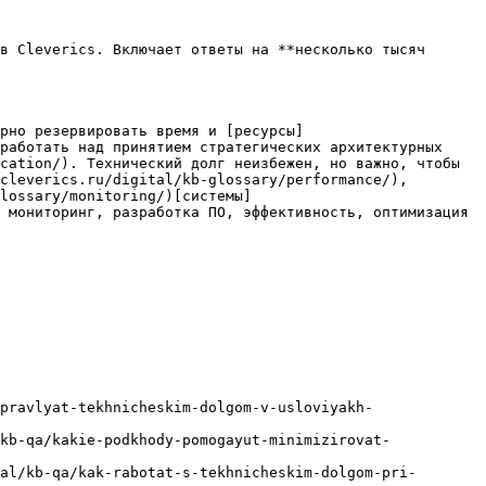
в Cleverics. Включает ответы на **несколько тысяч 
рно резервировать время и [ресурсы]
работать над принятием стратегических архитектурных 
cation/). Технический долг неизбежен, но важно, чтобы 
cleverics.ru/digital/kb-glossary/performance/), 
lossary/monitoring/)[системы]
 мониторинг, разработка ПО, эффективность, оптимизация

pravlyat-tekhnicheskim-dolgom-v-usloviyakh-
kb-qa/kakie-podkhody-pomogayut-minimizirovat-
al/kb-qa/kak-rabotat-s-tekhnicheskim-dolgom-pri-