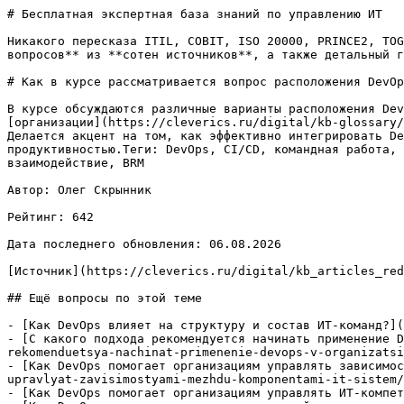
# Бесплатная экспертная база знаний по управлению ИТ

Никакого пересказа ITIL, COBIT, ISO 20000, PRINCE2, TOG
вопросов** из **сотен источников**, а также детальный г
# Как в курсе рассматривается вопрос расположения DevOp
В курсе обсуждаются различные варианты расположения Dev
[организации](https://cleverics.ru/digital/kb-glossary/
Делается акцент на том, как эффективно интегрировать De
продуктивностью.Теги: DevOps, CI/CD, командная работа, 
взаимодействие, BRM

Автор: Олег Скрынник

Рейтинг: 642

Дата последнего обновления: 06.08.2026

[Источник](https://cleverics.ru/digital/kb_articles_red
## Ещё вопросы по этой теме

- [Как DevOps влияет на структуру и состав ИТ-команд?](
- [С какого подхода рекомендуется начинать применение D
rekomenduetsya-nachinat-primenenie-devops-v-organizatsi
- [Как DevOps помогает организациям управлять зависимос
upravlyat-zavisimostyami-mezhdu-komponentami-it-sistem/
- [Как DevOps помогает организациям управлять ИТ-компет