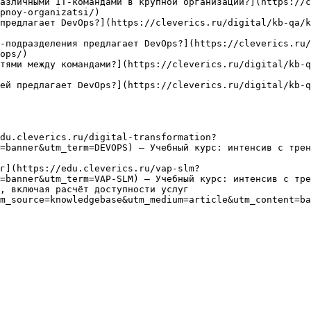
азличными IT-командами в крупной организации?](https://c
pnoy-organizatsi/)

предлагает DevOps?](https://cleverics.ru/digital/kb-qa/k
-подразделения предлагает DevOps?](https://cleverics.ru/
ops/)

тями между командами?](https://cleverics.ru/digital/kb-
ей предлагает DevOps?](https://cleverics.ru/digital/kb-q
du.cleverics.ru/digital-transformation?
=banner&utm_term=DEVOPS) — Учебный курс: интенсив с трен
г](https://edu.cleverics.ru/vap-slm?
=banner&utm_term=VAP-SLM) — Учебный курс: интенсив с тре
, включая расчёт доступности услуг

m_source=knowledgebase&utm_medium=article&utm_content=ba