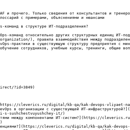
AF и прочего. Только сведения от консультантов и тренеро
лоссарий с примерами, объяснениями и нюансами

s-команд в структуре ИТ-подразделения?

Ops-команд относительно других структурных единиц ИТ-под
organization/), правила взаимодействия между подразделен
vOps-практики в существующую структуру предприятия с мин
обучение сотрудников, учебные курсы, тренинги, общие воп
irect/?id=3849)

https://cleverics.ru/digital/kb-qa/kak-devops-vliyaet-na
evOps в организации с существующей ИТ-инфраструктурой?](
i-s-sushchestvuyushchey-it/)

тями между компонентами ИТ-систем?](https://cleverics.ru
)

енциями?](https://cleverics.ru/digital/kb-qa/kak-devops-