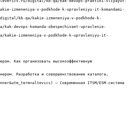
leverics.ru/digital/kb-qa/kak-devops-praktiki-vliyayut-
akie-izmeneniya-v-podkhode-k-upravleniyu-it-komandami-
digital/kb-qa/kakie-izmeneniya-v-podkhode-k-
qa/kak-devops-komanda-obespechivaet-upravlenie-
a/kakie-izmeneniya-v-podkhode-k-upravleniyu-it-
ером. Как организовать высокоэффективную 
нером. Разработка и совершенствование каталога, 
nner&utm_term=altevics) — Современная ITSM/ESM-система