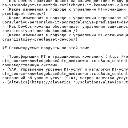
- [Как DevOps-практики влияют на взаимодействие между р
na-vzaimodeystvie-mezhdu-razlichnymi-it-komandami-v-kru
- [Какие изменения в подходе к управлению ИТ-командами 
predlagaet-devops/)

- [Какие изменения в подходе к управлению персоналом ИТ
upravleniyu-personalom-it-podrazdeleniya-predlagaet-dev
- [Как DevOps-команда обеспечивает управление зависимос
zavisimostyami-mezhdu-komandami/)

- [Какие изменения в подходе к управлению ИТ-организаци
organizatsiey-predlagaet-devops/)

## Рекомендуемые продукты по этой теме

- [Трансформация ИТ в традиционных компаниях](https://e
utm_source=knowledgebase&utm_medium=article&utm_content
производственную систему

- [VAP: Управление уровнем ИТ-услуг и каталогом ИТ-услу
utm_source=knowledgebase&utm_medium=article&utm_content
соглашений об уровне услуг (SLA), метрик качества услуг
- [Altevics](https://cleverics.ru/solutions/altevics?ut