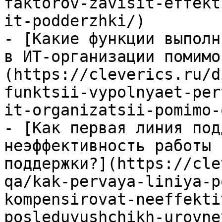
faktorov-zavisit-effekt
it-podderzhki/)

- [Какие функции выполн
в ИТ-организации помимо
(https://cleverics.ru/d
funktsii-vypolnyaet-per
it-organizatsii-pomimo-
- [Как первая линия под
неэффективность работы 
поддержки?](https://cle
qa/kak-pervaya-liniya-p
kompensirovat-neeffekti
posleduyushchikh-urovne