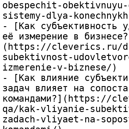
obespechit-obektivnuyu-
sistemy-dlya-konechnykh
- [Как субъективность у
её измерение в бизнесе?
(https://cleverics.ru/d
subektivnost-udovletvor
izmerenie-v-biznese/)

- [Как влияние субъекти
задач влияет на сопоста
командами?](https://cle
qa/kak-vliyanie-subekti
zadach-vliyaet-na-sopos