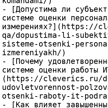
komandami/)

- [Допустима ли субъект
системе оценки персонал
измерениях?](https://cl
qa/dopustima-li-subekti
sisteme-otsenki-persona
izmereniyakh/)

- [Почему удовлетворенн
системе оценки работы И
(https://cleverics.ru/d
udovletvorennost-polzov
otsenki-raboty-it-podra
- [Как влияет завышенны