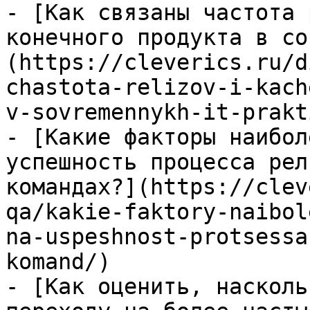
- [Как связаны частота 
конечного продукта в со
(https://cleverics.ru/d
chastota-relizov-i-kach
v-sovremennykh-it-prakt
- [Какие факторы наибол
успешность процесса рел
командах?](https://clev
qa/kakie-faktory-naibol
na-uspeshnost-protsessa
komand/)

- [Как оценить, насколь