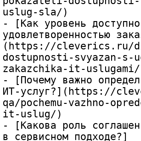
pokazateli-dostupnosti-
uslug-sla/)

- [Как уровень доступно
удовлетворенностью зака
(https://cleverics.ru/d
dostupnosti-svyazan-s-u
zakazchika-it-uslugami/)
- [Почему важно определ
ИТ-услуг?](https://clev
qa/pochemu-vazhno-opred
it-uslug/)

- [Какова роль соглашен
в сервисном подходе?]