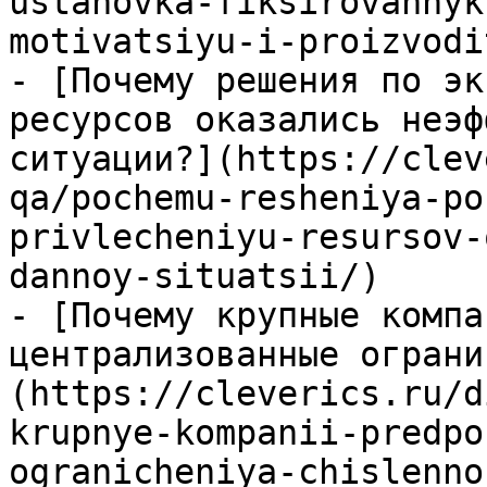
ustanovka-fiksirovannyk
motivatsiyu-i-proizvodi
- [Почему решения по эк
ресурсов оказались неэф
ситуации?](https://clev
qa/pochemu-resheniya-po
privlecheniyu-resursov-
dannoy-situatsii/)

- [Почему крупные компа
централизованные ограни
(https://cleverics.ru/d
krupnye-kompanii-predpo
ogranicheniya-chislenno