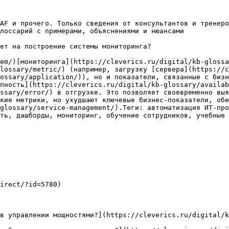
AF и прочего. Только сведения от консультантов и тренеро
лоссарий с примерами, объяснениями и нюансами

ет на построение системы мониторинга?

em/)[мониторинга](https://cleverics.ru/digital/kb-glossa
lossary/metric/) (например, загрузку [сервера](https://c
ossary/application/)), но и показатели, связанные с бизн
пность](https://cleverics.ru/digital/kb-glossary/availab
ssary/error/) в отгрузке. Это позволяет своевременно выя
кие метрики, но ухудшают ключевые бизнес-показатели, обе
glossary/service-management/).Теги: автоматизация ИТ-пр
ть, дашборды, мониторинг, обучение сотрудников, учебные 
irect/?id=5780)

в управлении мощностями?](https://cleverics.ru/digital/k