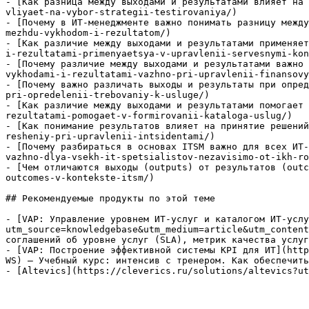
- [Как разница между выходами и результатами влияет на 
vliyaet-na-vybor-strategii-testirovaniya/)

- [Почему в ИТ-менеджменте важно понимать разницу между
mezhdu-vykhodom-i-rezultatom/)

- [Как различие между выходами и результатами применяет
i-rezultatami-primenyaetsya-v-upravlenii-servesnymi-kon
- [Почему различие между выходами и результатами важно 
vykhodami-i-rezultatami-vazhno-pri-upravlenii-finansovy
- [Почему важно различать выходы и результаты при опред
pri-opredelenii-trebovaniy-k-usluge/)

- [Как различие между выходами и результатами помогает 
rezultatami-pomogaet-v-formirovanii-kataloga-uslug/)

- [Как понимание результатов влияет на принятие решений
resheniy-pri-upravlenii-intsidentami/)

- [Почему разбираться в основах ITSM важно для всех ИТ-
vazhno-dlya-vsekh-it-spetsialistov-nezavisimo-ot-ikh-ro
- [Чем отличаются выходы (outputs) от результатов (outc
outcomes-v-kontekste-itsm/)

## Рекомендуемые продукты по этой теме

- [VAP: Управление уровнем ИТ-услуг и каталогом ИТ-услу
utm_source=knowledgebase&utm_medium=article&utm_content
соглашений об уровне услуг (SLA), метрик качества услуг
- [VAP: Построение эффективной системы KPI для ИТ](http
WS) — Учебный курс: интенсив с тренером. Как обеспечить
- [Altevics](https://cleverics.ru/solutions/altevics?ut