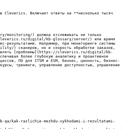
в Cleverics. Включает ответы на **несколько тысяч 
ry/monitoring/) должна отслеживать не только 
leverics.ru/digital/kb-glossary/server/) или время 
ес-результатами. Например, при мониторинге системы 
ility/) сканеров, но и скорость обработки заказов, 
влять [проблемы](https://cleverics.ru/digital/kb-
спечивая более глубокую аналитику и проактивное 
оцессов, ПО для ITSM и ESM, бизнес, ценность, бизнес-
курсы, тренинги, управление доступностью, управление 
b-qa/kak-razlichie-mezhdu-vykhodami-i-rezultatami-