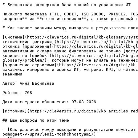
# Бесплатная экспертная база знаний по управлению ИТ

Никакого пересказа ITIL, COBIT, ISO 20000, PRINCE2, TOG
вопросов** из **сотен источников**, а также детальный г
# Как знание разницы между выходами и результатами влия
[Система](https://cleverics.ru/digital/kb-glossary/syst
технические [метрики](https://cleverics.ru/digital/kb-g
отклика [приложения](https://cleverics.ru/digital/kb-gl
автоматизации склада важно фиксировать не только [досту
количество [ошибок](https://cleverics.ru/digital/kb-glo
glossary/problem/), которые могут не влиять на техничес
[управление сервисами](https://cleverics.ru/digital/kb-
заказчик, измерение и оценка ИТ, метрики, KPI, отчётнос
знаниями

Автор: Анна Васильева

Рейтинг: 768

Дата последнего обновления: 07.08.2026

[Источник](https://cleverics.ru/digital/kb_articles_red
## Ещё вопросы по этой теме

- [Как различие между выходами и результатами помогает 
pomogaet-v-upravlenii-moshchnostyami/)
