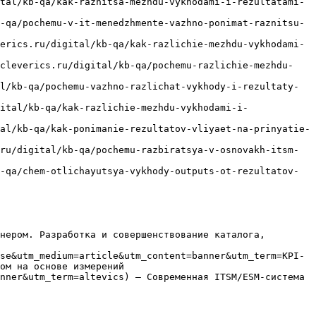
tal/kb-qa/kak-raznitsa-mezhdu-vykhodami-i-rezultatami-
-qa/pochemu-v-it-menedzhmente-vazhno-ponimat-raznitsu-
erics.ru/digital/kb-qa/kak-razlichie-mezhdu-vykhodami-
/cleverics.ru/digital/kb-qa/pochemu-razlichie-mezhdu-
l/kb-qa/pochemu-vazhno-razlichat-vykhody-i-rezultaty-
ital/kb-qa/kak-razlichie-mezhdu-vykhodami-i-
al/kb-qa/kak-ponimanie-rezultatov-vliyaet-na-prinyatie-
ru/digital/kb-qa/pochemu-razbiratsya-v-osnovakh-itsm-
-qa/chem-otlichayutsya-vykhody-outputs-ot-rezultatov-
нером. Разработка и совершенствование каталога, 
se&utm_medium=article&utm_content=banner&utm_term=KPI-
ом на основе измерений

nner&utm_term=altevics) — Современная ITSM/ESM-система