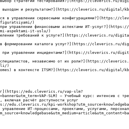
выбор стратегии тестирования?](https://cleverics.ru/digi
 выходом и результатом?](https://cleverics.ru/digital/kb
ся в управлении сервесными конфигурациями?](https://clev
figuratsiyami/)

при управлении финансовыми аспектами ИТ-услуг?](https:/
mi-aspektami-it-uslu/)

елении требований к услуге?](https://cleverics.ru/digita
в формировании каталога услуг?](https://cleverics.ru/dig
 при управлении инцидентами?](https://cleverics.ru/digit
специалистов, независимо от их роли?](https://cleverics.
li/)

omes) в контексте ITSM?](https://cleverics.ru/digital/kb
г](https://edu.cleverics.ru/vap-slm?
=banner&utm_term=VAP-SLM) — Учебный курс: интенсив с тре
, включая расчёт доступности услуг

s://edu.cleverics.ru/kpi-workshop?utm_source=knowledgeba
 управление ИТ-процессами, проектами, услугами, персонал
m_source=knowledgebase&utm_medium=article&utm_content=ba