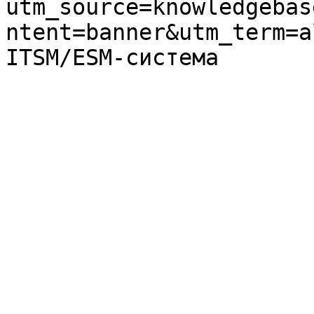
utm_source=knowledgebas
ntent=banner&utm_term=a
ITSM/ESM-система