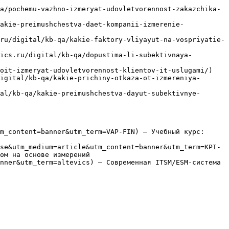
a/pochemu-vazhno-izmeryat-udovletvorennost-zakazchika-
akie-preimushchestva-daet-kompanii-izmerenie-
ru/digital/kb-qa/kakie-faktory-vliyayut-na-vospriyatie-
ics.ru/digital/kb-qa/dopustima-li-subektivnaya-
oit-izmeryat-udovletvorennost-klientov-it-uslugami/)

igital/kb-qa/kakie-prichiny-otkaza-ot-izmereniya-
al/kb-qa/kakie-preimushchestva-dayut-subektivnye-
m_content=banner&utm_term=VAP-FIN) — Учебный курс: 
se&utm_medium=article&utm_content=banner&utm_term=KPI-
ом на основе измерений

nner&utm_term=altevics) — Современная ITSM/ESM-система