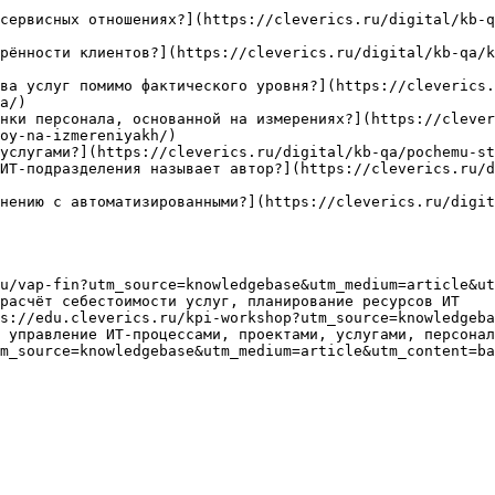
сервисных отношениях?](https://cleverics.ru/digital/kb-q
рённости клиентов?](https://cleverics.ru/digital/kb-qa/k
ва услуг помимо фактического уровня?](https://cleverics.
a/)

нки персонала, основанной на измерениях?](https://clever
oy-na-izmereniyakh/)

услугами?](https://cleverics.ru/digital/kb-qa/pochemu-st
ИТ-подразделения называет автор?](https://cleverics.ru/d
нению с автоматизированными?](https://cleverics.ru/digit
u/vap-fin?utm_source=knowledgebase&utm_medium=article&ut
расчёт себестоимости услуг, планирование ресурсов ИТ

s://edu.cleverics.ru/kpi-workshop?utm_source=knowledgeba
 управление ИТ-процессами, проектами, услугами, персонал
m_source=knowledgebase&utm_medium=article&utm_content=ba