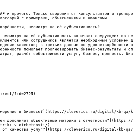
AF и прочего. Только сведения от консультантов и тренеро
лоссарий с примерами, объяснениями и нюансами

ворённости, несмотря на её субъективность?

 несмотря на её субъективность включают следующее: во-пе
клиентов или сотрудников является необходимым условием д
едение клиентов; в-третьих данные по удовлетворённости п
орённости помогает прогнозировать бизнес-результаты и оп
атрат, расчёт себестоимости услуг, бизнес, ценность, биз
irect/?id=2725)

мерение в бизнесе?](https://cleverics.ru/digital/kb-qa/k
ей дополняет объективные метрики в отчетности?](https:/
triki-v-otchetnosti/)

 от качества услуг?](https://cleverics.ru/digital/kb-qa/