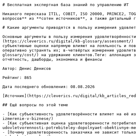
# Бесплатная экспертная база знаний по управлению ИТ

Никакого пересказа ITIL, COBIT, ISO 20000, PRINCE2, TOG
вопросов** из **сотен источников**, а также детальный г
# Какие аргументы приводятся в пользу измерения удовлет
Основные аргументы в пользу измерения удовлетворённости
(https://cleverics.ru/digital/kb-glossary/assessment/) 
субъективные оценки напрямую влияют на лояльность и пов
оперативно устранять их; в-четвёртых измерение удовлетв
glossary/cost/) на удержание клиентов.Теги: аллокация з
отчётность, дашборды, экономика и финансы

Автор: Денис Денисов

Рейтинг: 865

Дата последнего обновления: 08.08.2026

[Источник](https://cleverics.ru/digital/kb_articles_red
## Ещё вопросы по этой теме

- [Как субъективность удовлетворённости влияет на её из
izmerenie-v-biznese/)

- [Как субъективная оценка удовлетворенности потребител
udovletvorennosti-potrebiteley-dopolnyaet-obektivnye-me
- [Почему удовлетворенность заказчика не зависит только