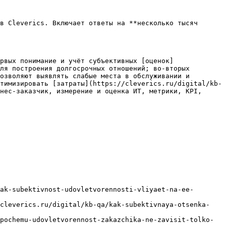
в Cleverics. Включает ответы на **несколько тысяч 
рвых понимание и учёт субъективных [оценок]
ля построения долгосрочных отношений; во-вторых 
озволяют выявлять слабые места в обслуживании и 
тимизировать [затраты](https://cleverics.ru/digital/kb-
нес-заказчик, измерение и оценка ИТ, метрики, KPI, 
ak-subektivnost-udovletvorennosti-vliyaet-na-ee-
/cleverics.ru/digital/kb-qa/kak-subektivnaya-otsenka-
pochemu-udovletvorennost-zakazchika-ne-zavisit-tolko-