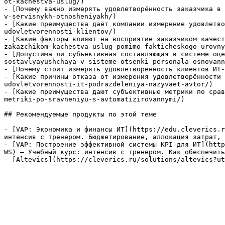
ot-kachestva-uslug/)

- [Почему важно измерять удовлетворённость заказчика в 
v-servisnykh-otnosheniyakh/)

- [Какие преимущества даёт компании измерение удовлетво
udovletvorennosti-klientov/)

- [Какие факторы влияют на восприятие заказчиком качест
zakazchikom-kachestva-uslug-pomimo-fakticheskogo-urovny
- [Допустима ли субъективная составляющая в системе оце
sostavlyayushchaya-v-sisteme-otsenki-personala-osnovann
- [Почему стоит измерять удовлетворённость клиентов ИТ-
- [Какие причины отказа от измерения удовлетворённости 
udovletvorennosti-it-podrazdeleniya-nazyvaet-avtor/)

- [Какие преимущества дают субъективные метрики по срав
metriki-po-sravneniyu-s-avtomatizirovannymi/)

## Рекомендуемые продукты по этой теме

- [VAP: Экономика и финансы ИТ](https://edu.cleverics.r
интенсив с тренером. Бюджетирование, аллокация затрат, 
- [VAP: Построение эффективной системы KPI для ИТ](http
WS) — Учебный курс: интенсив с тренером. Как обеспечить
- [Altevics](https://cleverics.ru/solutions/altevics?ut