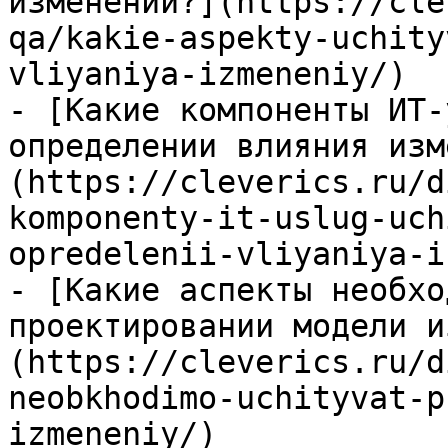
изменений?](https://cle
qa/kakie-aspekty-uchity
vliyaniya-izmeneniy/)

- [Какие компоненты ИТ-
определении влияния изм
(https://cleverics.ru/d
komponenty-it-uslug-uch
opredelenii-vliyaniya-i
- [Какие аспекты необхо
проектировании модели и
(https://cleverics.ru/d
neobkhodimo-uchityvat-p
izmeneniy/)
