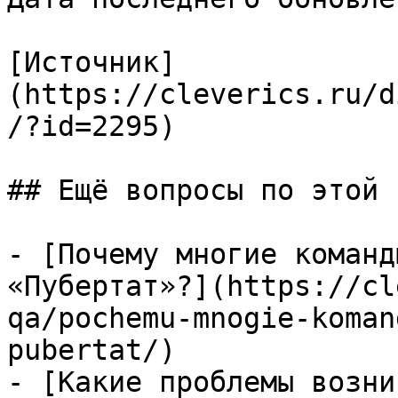
[Источник]
(https://cleverics.ru/d
/?id=2295)

## Ещё вопросы по этой т
- [Почему многие команд
«Пубертат»?](https://cl
qa/pochemu-mnogie-koman
pubertat/)

- [Какие проблемы возни