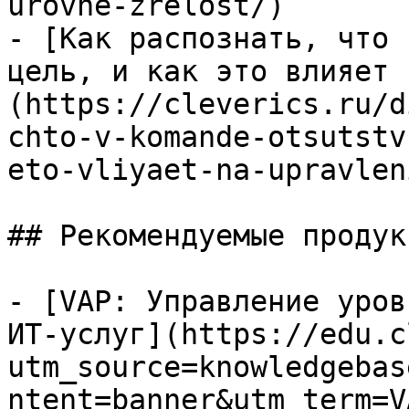
urovne-zrelost/)

- [Как распознать, что 
цель, и как это влияет 
(https://cleverics.ru/d
chto-v-komande-otsutstv
eto-vliyaet-na-upravleni
## Рекомендуемые продук
- [VAP: Управление уров
ИТ-услуг](https://edu.c
utm_source=knowledgebas
ntent=banner&utm_term=V