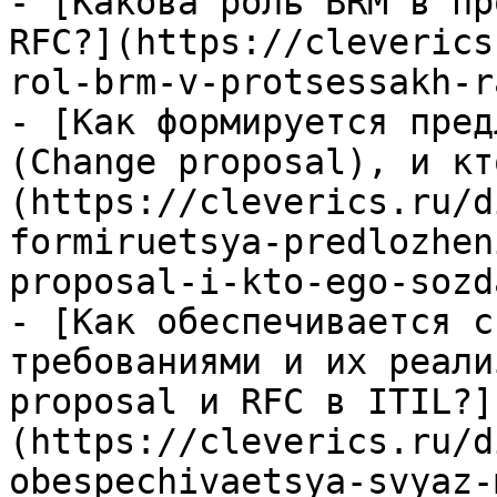
- [Какова роль BRM в пр
RFC?](https://cleverics
rol-brm-v-protsessakh-r
- [Как формируется пред
(Change proposal), и кт
(https://cleverics.ru/d
formiruetsya-predlozhen
proposal-i-kto-ego-sozd
- [Как обеспечивается с
требованиями и их реали
proposal и RFC в ITIL?]
(https://cleverics.ru/d
obespechivaetsya-svyaz-