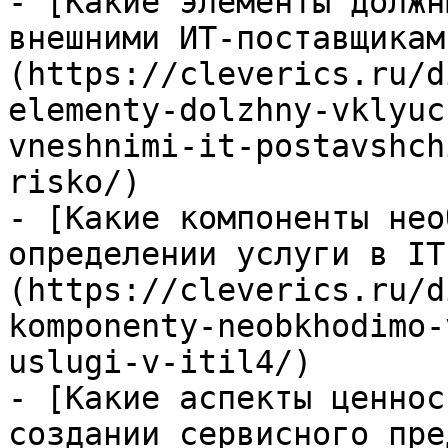
- [Какие элементы должн
внешними ИТ-поставщикам
(https://cleverics.ru/d
elementy-dolzhny-vklyuc
vneshnimi-it-postavshch
risko/)

- [Какие компоненты нео
определении услуги в IT
(https://cleverics.ru/d
komponenty-neobkhodimo-
uslugi-v-itil4/)

- [Какие аспекты ценнос
создании сервисного пре