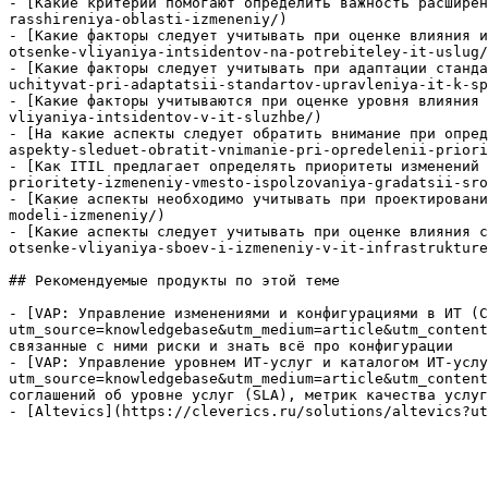
- [Какие критерии помогают определить важность расширен
rasshireniya-oblasti-izmeneniy/)

- [Какие факторы следует учитывать при оценке влияния и
otsenke-vliyaniya-intsidentov-na-potrebiteley-it-uslug/
- [Какие факторы следует учитывать при адаптации станда
uchityvat-pri-adaptatsii-standartov-upravleniya-it-k-sp
- [Какие факторы учитываются при оценке уровня влияния 
vliyaniya-intsidentov-v-it-sluzhbe/)

- [На какие аспекты следует обратить внимание при опред
aspekty-sleduet-obratit-vnimanie-pri-opredelenii-priori
- [Как ITIL предлагает определять приоритеты изменений 
prioritety-izmeneniy-vmesto-ispolzovaniya-gradatsii-sro
- [Какие аспекты необходимо учитывать при проектировани
modeli-izmeneniy/)

- [Какие аспекты следует учитывать при оценке влияния с
otsenke-vliyaniya-sboev-i-izmeneniy-v-it-infrastrukture
## Рекомендуемые продукты по этой теме

- [VAP: Управление изменениями и конфигурациями в ИТ (C
utm_source=knowledgebase&utm_medium=article&utm_content
связанные с ними риски и знать всё про конфигурации

- [VAP: Управление уровнем ИТ-услуг и каталогом ИТ-услу
utm_source=knowledgebase&utm_medium=article&utm_content
соглашений об уровне услуг (SLA), метрик качества услуг
- [Altevics](https://cleverics.ru/solutions/altevics?ut