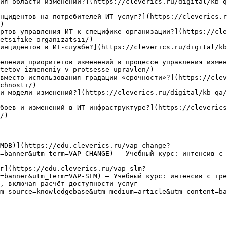
ия области изменений?](https://cleverics.ru/digital/kb-
нцидентов на потребителей ИТ-услуг?](https://cleverics.
)

ртов управления ИТ к специфике организации?](https://cl
etsifike-organizatsii/)

инцидентов в ИТ-службе?](https://cleverics.ru/digital/kb
елении приоритетов изменений в процессе управления измен
tetov-izmeneniy-v-protsesse-upravlen/)

вместо использования градации «срочности»?](https://clev
chnosti/)

и модели изменений?](https://cleverics.ru/digital/kb-qa/
боев и изменений в ИТ-инфраструктуре?](https://cleverics
/)

MDB)](https://edu.cleverics.ru/vap-change?
=banner&utm_term=VAP-CHANGE) — Учебный курс: интенсив с 
г](https://edu.cleverics.ru/vap-slm?
=banner&utm_term=VAP-SLM) — Учебный курс: интенсив с тре
, включая расчёт доступности услуг

m_source=knowledgebase&utm_medium=article&utm_content=ba