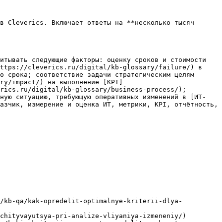
в Cleverics. Включает ответы на **несколько тысяч 
итывать следующие факторы: оценку сроков и стоимости 
ttps://cleverics.ru/digital/kb-glossary/failure/) в 
о срока; соответствие задачи стратегическим целям 
ry/impact/) на выполнение [KPI]
rics.ru/digital/kb-glossary/business-process/); 
тную ситуацию, требующую оперативных изменений в [ИТ-
азчик, измерение и оценка ИТ, метрики, KPI, отчётность, 
l/kb-qa/kak-opredelit-optimalnye-kriterii-dlya-
chityvayutsya-pri-analize-vliyaniya-izmeneniy/)
