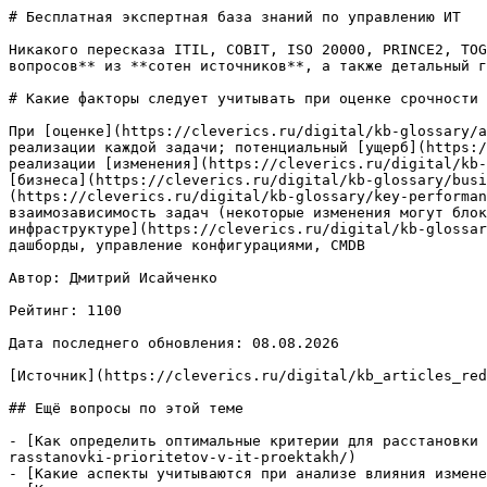
# Бесплатная экспертная база знаний по управлению ИТ

Никакого пересказа ITIL, COBIT, ISO 20000, PRINCE2, TOG
вопросов** из **сотен источников**, а также детальный г
# Какие факторы следует учитывать при оценке срочности 
При [оценке](https://cleverics.ru/digital/kb-glossary/a
реализации каждой задачи; потенциальный [ущерб](https:/
реализации [изменения](https://cleverics.ru/digital/kb-
[бизнеса](https://cleverics.ru/digital/kb-glossary/busi
(https://cleverics.ru/digital/kb-glossary/key-performan
взаимозависимость задач (некоторые изменения могут блок
инфраструктуре](https://cleverics.ru/digital/kb-glossar
дашборды, управление конфигурациями, CMDB

Автор: Дмитрий Исайченко

Рейтинг: 1100

Дата последнего обновления: 08.08.2026

[Источник](https://cleverics.ru/digital/kb_articles_red
## Ещё вопросы по этой теме

- [Как определить оптимальные критерии для расстановки 
rasstanovki-prioritetov-v-it-proektakh/)

- [Какие аспекты учитываются при анализе влияния измене