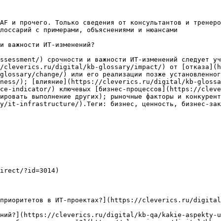
AF и прочего. Только сведения от консультантов и тренеро
лоссарий с примерами, объяснениями и нюансами

и важности ИТ-изменений?

ssessment/) срочности и важности ИТ-изменений следует уч
/cleverics.ru/digital/kb-glossary/impact/) от [отказа](h
glossary/change/) или его реализации позже установленног
ness/); [влияние](https://cleverics.ru/digital/kb-glossa
ce-indicator/) ключевых [бизнес-процессов](https://cleve
ировать выполнение других); рыночные факторы и конкурен
y/it-infrastructure/).Теги: бизнес, ценность, бизнес-зак
irect/?id=3014)

приоритетов в ИТ-проектах?](https://cleverics.ru/digita
ний?](https://cleverics.ru/digital/kb-qa/kakie-aspekty-u