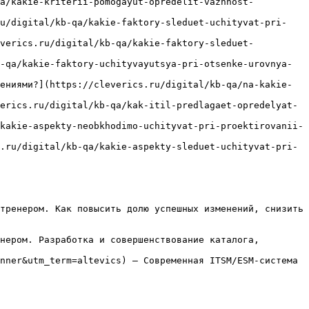
qa/kakie-kriterii-pomogayut-opredelit-vazhnost-
ru/digital/kb-qa/kakie-faktory-sleduet-uchityvat-pri-
everics.ru/digital/kb-qa/kakie-faktory-sleduet-
-qa/kakie-faktory-uchityvayutsya-pri-otsenke-urovnya-
ениями?](https://cleverics.ru/digital/kb-qa/na-kakie-
erics.ru/digital/kb-qa/kak-itil-predlagaet-opredelyat-
kakie-aspekty-neobkhodimo-uchityvat-pri-proektirovanii-
.ru/digital/kb-qa/kakie-aspekty-sleduet-uchityvat-pri-
тренером. Как повысить долю успешных изменений, снизить 
нером. Разработка и совершенствование каталога, 
nner&utm_term=altevics) — Современная ITSM/ESM-система