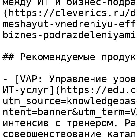
между ИТ и бизнес-подра
(https://cleverics.ru/d
meshayut-vnedreniyu-eff
biznes-podrazdeleniyami/
## Рекомендуемые продук
- [VAP: Управление уров
ИТ-услуг](https://edu.c
utm_source=knowledgebas
ntent=banner&utm_term=V
интенсив с тренером. Ра
совершенствование катал