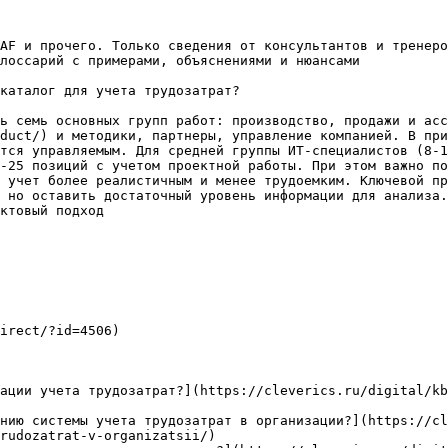
AF и прочего. Только сведения от консультантов и тренеро
лоссарий с примерами, объяснениями и нюансами

каталог для учета трудозатрат?

ь семь основных групп работ: производство, продажи и acc
duct/) и методики, партнеры, управление компанией. В при
тся управляемым. Для средней группы ИТ-специалистов (8-1
-25 позиций с учетом проектной работы. При этом важно по
 учет более реалистичным и менее трудоемким. Ключевой пр
 но оставить достаточный уровень информации для анализа.
ктовый подход

irect/?id=4506)

ации учета трудозатрат?](https://cleverics.ru/digital/kb
нию системы учета трудозатрат в организации?](https://cl
rudozatrat-v-organizatsii/)
