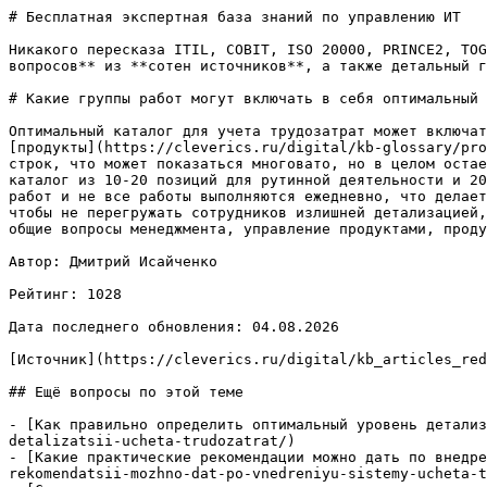
# Бесплатная экспертная база знаний по управлению ИТ

Никакого пересказа ITIL, COBIT, ISO 20000, PRINCE2, TOG
вопросов** из **сотен источников**, а также детальный г
# Какие группы работ могут включать в себя оптимальный 
Оптимальный каталог для учета трудозатрат может включат
[продукты](https://cleverics.ru/digital/kb-glossary/pro
строк, что может показаться многовато, но в целом остае
каталог из 10-20 позиций для рутинной деятельности и 20
работ и не все работы выполняются ежедневно, что делает
чтобы не перегружать сотрудников излишней детализацией,
общие вопросы менеджмента, управление продуктами, проду
Автор: Дмитрий Исайченко

Рейтинг: 1028

Дата последнего обновления: 04.08.2026

[Источник](https://cleverics.ru/digital/kb_articles_red
## Ещё вопросы по этой теме

- [Как правильно определить оптимальный уровень детализ
detalizatsii-ucheta-trudozatrat/)

- [Какие практические рекомендации можно дать по внедре
rekomendatsii-mozhno-dat-po-vnedreniyu-sistemy-ucheta-t