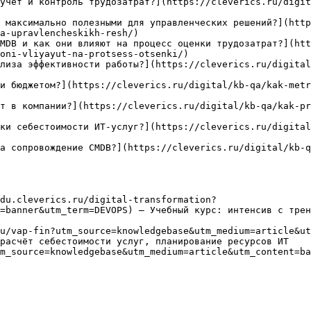
учет и контроль трудозатрат?](https://cleverics.ru/digit
 максимально полезными для управленческих решений?](http
a-upravlencheskikh-resh/)

MDB и как они влияют на процесс оценки трудозатрат?](htt
oni-vliyayut-na-protsess-otsenki/)

лиза эффективности работы?](https://cleverics.ru/digital
и бюджетом?](https://cleverics.ru/digital/kb-qa/kak-metr
т в компании?](https://cleverics.ru/digital/kb-qa/kak-pr
ки себестоимости ИТ-услуг?](https://cleverics.ru/digital
а сопровождение CMDB?](https://cleverics.ru/digital/kb-q
du.cleverics.ru/digital-transformation?
=banner&utm_term=DEVOPS) — Учебный курс: интенсив с трен
u/vap-fin?utm_source=knowledgebase&utm_medium=article&ut
расчёт себестоимости услуг, планирование ресурсов ИТ

m_source=knowledgebase&utm_medium=article&utm_content=ba