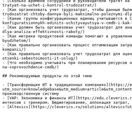
- [Сколько времени сотрудники и руководители тратят на 
tratyat-na-uchet-i-kontrol-trudozatrat/)

- [Как организовать учет трудозатрат, чтобы данные были
trudozatrat-chtoby-dannye-byli-maksimalno-poleznymi-dly
- [Какие группы конфигурационных единиц учитываются в C
konfiguratsionnykh-edinits-uchityvayutsya-v-cmdb-i-kak-
- [Как должен быть организован учет трудозатрат для ана
dlya-analiza-effektivnosti-raboty/)

- [Как метрики продуктовой команды помогают в управлени
byudzhetom/)

- [Как правильно организовать процесс оптимизации затра
kompanii/)

- [Как правильно организовать учет трудозатрат для оцен
otsenki-sebestoimosti-it-uslug/)

- [Что необходимо учитывать при планировании ресурсов н
na-soprovozhdenie-cmdb/)

## Рекомендуемые продукты по этой теме

- [Трансформация ИТ в традиционных компаниях](https://e
utm_source=knowledgebase&utm_medium=article&utm_content
производственную систему

- [VAP: Экономика и финансы ИТ](https://edu.cleverics.r
интенсив с тренером. Бюджетирование, аллокация затрат, 
- [Altevics](https://cleverics.ru/solutions/altevics?ut