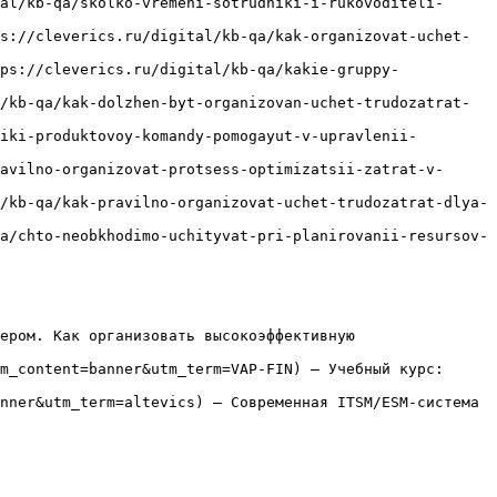
al/kb-qa/skolko-vremeni-sotrudniki-i-rukovoditeli-
s://cleverics.ru/digital/kb-qa/kak-organizovat-uchet-
ps://cleverics.ru/digital/kb-qa/kakie-gruppy-
/kb-qa/kak-dolzhen-byt-organizovan-uchet-trudozatrat-
iki-produktovoy-komandy-pomogayut-v-upravlenii-
avilno-organizovat-protsess-optimizatsii-zatrat-v-
/kb-qa/kak-pravilno-organizovat-uchet-trudozatrat-dlya-
a/chto-neobkhodimo-uchityvat-pri-planirovanii-resursov-
ером. Как организовать высокоэффективную 
m_content=banner&utm_term=VAP-FIN) — Учебный курс: 
nner&utm_term=altevics) — Современная ITSM/ESM-система